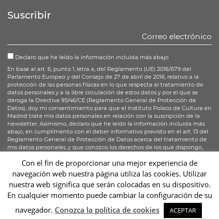
Facebook
Twitter
Instagram
Suscribir
Declaro que he leído la información incluida más abajo
En base al art. 6, punto 1, letra a, del Reglamento (UE) 2016/679 del
Parlamento Europeo y del Consejo de 27 de abril de 2016, relativo a la
protección de las personas físicas en lo que respecta al tratamiento de
datos personales y a la libre circulación de estos datos y por el que se
deroga la Directiva 95/46/CE (Reglamento General de Protección de
Datos), doy mi consentimiento para que el Instituto Polaco de Cultura en
Madrid trate mis datos personales en relación con la suscripción de la
newsletter. Asimismo, declaro que he leído la información incluida más
abajo, en cumplimento con el deber informativo previsto en el art. 13 del
Reglamento General de Protección de Datos acerca del tratamiento de
mis datos personales, y que conozco los derechos de los que dispongo,
enumerados en los art. 15-20 del RGPD.
Con el fin de proporcionar una mejor experiencia de
navegación web nuestra página utiliza las cookies. Utilizar
Suscribirse
nuestra web significa que serán colocadas en su dispositivo.
En cualquier momento puede cambiar la configuración de su
Sc
navegador.
Conozca la política de cookies
ACEPTAR
2026 © Instytut Polski w Madrycie | Wykonanie:
sm32 STUDIO