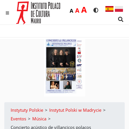
Duża
A
Średnia
A
Domyślna
A
Rozmiar czcionk
Wersja kon
MENU
Sear
Instytuty Polskie
>
Instytut Polski w Madrycie
>
Eventos
>
Música
>
Concierto acústico de villancicos polacos