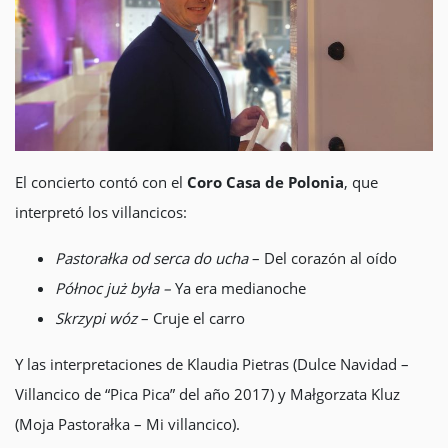
El concierto contó con el
Coro Casa de Polonia
, que
interpretó los villancicos:
Pastorałka od serca do ucha
– Del corazón al oído
Północ już była –
Ya era medianoche
Skrzypi wóz
– Cruje el carro
Y las interpretaciones de Klaudia Pietras (Dulce Navidad –
Villancico de “Pica Pica” del año 2017) y Małgorzata Kluz
(Moja Pastorałka – Mi villancico).