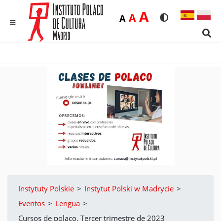
Duża
A
Średnia
A
Domyślna
A
Rozmiar czcionk
Wersja kon
MENU
Sear
Instytuty Polskie
>
Instytut Polski w Madrycie
>
Eventos
>
Lengua
>
Cursos de polaco. Tercer trimestre de 2023