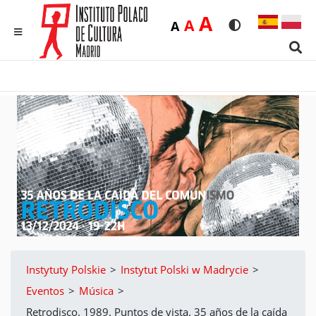
Duża
A
Średnia
A
Domyślna
A
Rozmiar czcionk
Wersja kon
MENU
Sear
Instytuty Polskie
>
Instytut Polski w Madrycie
>
Eventos
>
Música
>
Retrodisco. 1989. Puntos de vista. 35 años de la caída