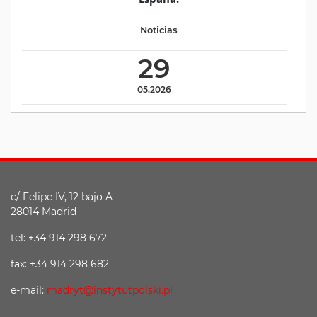
Noticias
29
05.2026
c/ Felipe IV, 12 bajo A
28014 Madrid
tel: +34 914 298 672
fax: +34 914 298 682
e-mail:
madryt@instytutpolski.pl