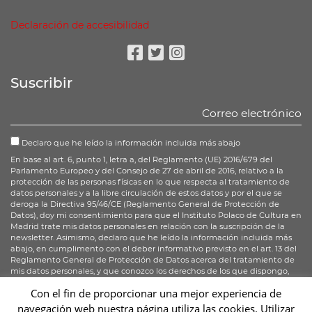
Declaración de accesibilidad
Facebook
Twitter
Instagram
Suscribir
Declaro que he leído la información incluida más abajo
En base al art. 6, punto 1, letra a, del Reglamento (UE) 2016/679 del
Parlamento Europeo y del Consejo de 27 de abril de 2016, relativo a la
protección de las personas físicas en lo que respecta al tratamiento de
datos personales y a la libre circulación de estos datos y por el que se
deroga la Directiva 95/46/CE (Reglamento General de Protección de
Datos), doy mi consentimiento para que el Instituto Polaco de Cultura en
Madrid trate mis datos personales en relación con la suscripción de la
newsletter. Asimismo, declaro que he leído la información incluida más
abajo, en cumplimento con el deber informativo previsto en el art. 13 del
Reglamento General de Protección de Datos acerca del tratamiento de
mis datos personales, y que conozco los derechos de los que dispongo,
enumerados en los art. 15-20 del RGPD.
Con el fin de proporcionar una mejor experiencia de
navegación web nuestra página utiliza las cookies. Utilizar
Suscribirse