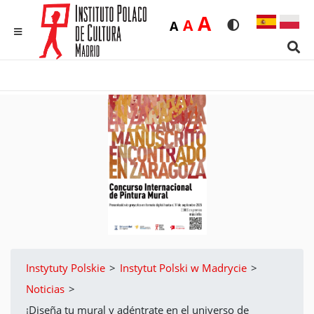
Duża
A
Średnia
A
Domyślna
A
Rozmiar czcionk
Wersja kon
MENU
Sear
Instytuty Polskie
>
Instytut Polski w Madrycie
>
Noticias
>
¡Diseña tu mural y adéntrate en el universo de