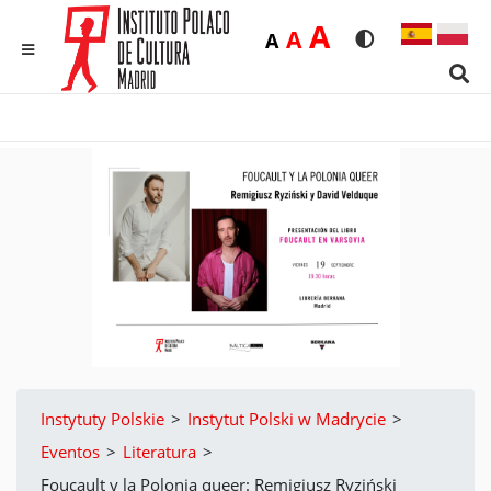
Duża
A
Średnia
A
Domyślna
A
Rozmiar czcionk
Wersja kon
MENU
Sear
Instytuty Polskie
>
Instytut Polski w Madrycie
>
Eventos
>
Literatura
>
Foucault y la Polonia queer: Remigiusz Ryziński