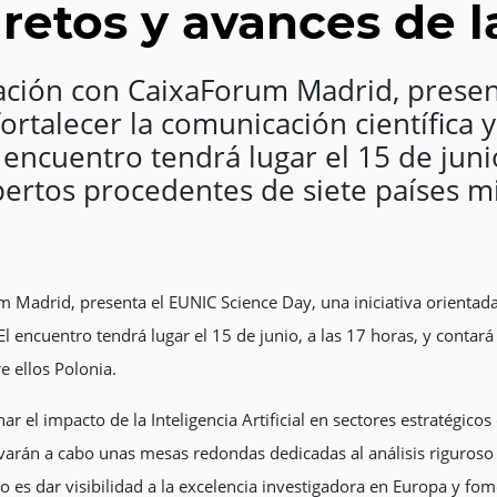
 retos y avances de l
ción con CaixaForum Madrid, presen
ortalecer la comunicación científica y 
 encuentro tendrá lugar el 15 de junio
xpertos procedentes de siete países 
adrid, presenta el EUNIC Science Day, una iniciativa orientada a
 El encuentro tendrá lugar el 15 de junio, a las 17 horas, y contar
e ellos Polonia.
el impacto de la Inteligencia Artificial en sectores estratégicos c
levarán a cabo unas mesas redondas dedicadas al análisis riguroso d
vo es dar visibilidad a la excelencia investigadora en Europa y fom