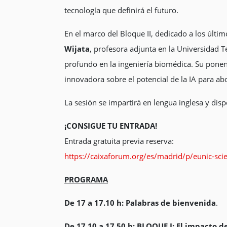
tecnología que definirá el futuro.
En el marco del Bloque II, dedicado a los últim
Wijata
, profesora adjunta en la Universidad Tec
profundo en la ingeniería biomédica. Su ponenci
innovadora sobre el potencial de la IA para a
La sesión se impartirá en lengua inglesa y disp
¡CONSIGUE TU ENTRADA!
Entrada gratuita previa reserva:
https://caixaforum.org/es/madrid/p/eunic-sc
PROGRAMA
De 17 a 17.10 h: Palabras de bienvenida
.
De 17.10 a 17.50 h: BLOQUE I: El impacto de