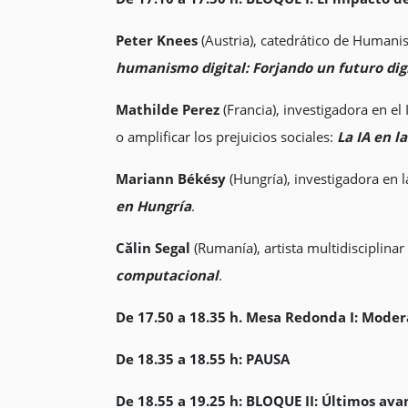
Peter Knees
(Austria), catedrático de Humani
humanismo digital: Forjando un futuro digi
Mathilde Perez
(Francia), investigadora en e
o amplificar los prejuicios sociales:
La IA en l
Mariann Békésy
(Hungría), investigadora en l
en Hungría
.
Călin Segal
(Rumanía), artista multidisciplina
computacional
.
De 17.50 a 18.35 h. Mesa Redonda I: Mode
De 18.35 a 18.55 h: PAUSA
De 18.55 a 19.25 h: BLOQUE II: Últimos avan