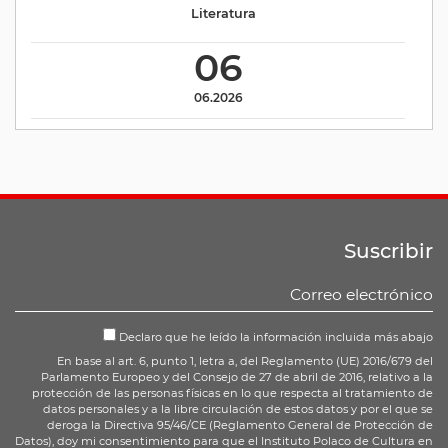
Literatura
06
06.2026
Suscribir
Declaro que he leído la información incluida más abajo
En base al art. 6, punto 1, letra a, del Reglamento (UE) 2016/679 del
Parlamento Europeo y del Consejo de 27 de abril de 2016, relativo a la
protección de las personas físicas en lo que respecta al tratamiento de
datos personales y a la libre circulación de estos datos y por el que se
deroga la Directiva 95/46/CE (Reglamento General de Protección de
Datos), doy mi consentimiento para que el Instituto Polaco de Cultura en