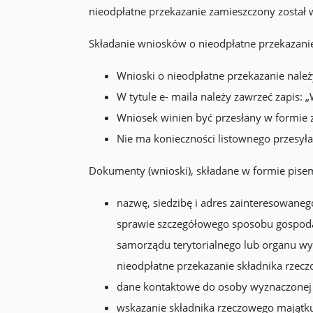
nieodpłatne przekazanie zamieszczony został w
Składanie wniosków o nieodpłatne przekazani
Wnioski o nieodpłatne przekazanie należ
W tytule e- maila należy zawrzeć zapis:
Wniosek winien być przesłany w formi
Nie ma konieczności listownego przesył
Dokumenty (wnioski), składane w formie pisem
nazwę, siedzibę i adres zainteresowaneg
sprawie szczegółowego sposobu gospodar
samorządu terytorialnego lub organu wy
nieodpłatne przekazanie składnika rze
dane kontaktowe do osoby wyznaczonej 
wskazanie składnika rzeczowego majątk