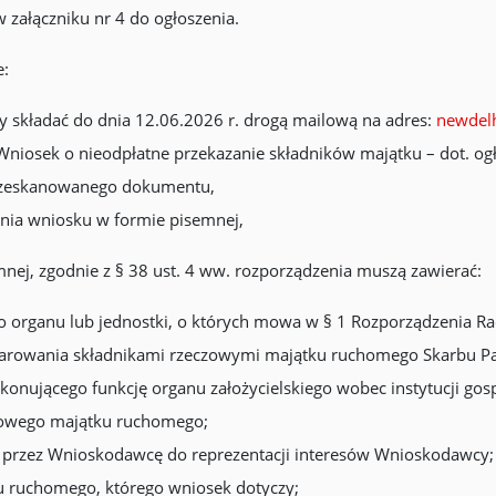
 załączniku nr 4 do ogłoszenia.
e:
y składać do dnia 12.06.2026 r. drogą mailową na adres:
newdelh
 „Wniosek o nieodpłatne przekazanie składników majątku – dot. og
e zeskanowanego dokumentu,
ania wniosku w formie pisemnej,
nej, zgodnie z § 38 ust. 4 ww. rozporządzenia muszą zawierać:
o organu lub jednostki, o których mowa w § 1 Rozporządzenia Ra
owania składnikami rzeczowymi majątku ruchomego Skarbu Państ
konującego funkcję organu założycielskiego wobec instytucji go
czowego majątku ruchomego;
przez Wnioskodawcę do reprezentacji interesów Wnioskodawcy;
u ruchomego, którego wniosek dotyczy;