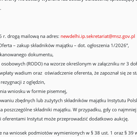
.
6 r. drogą mailową na adres:
newdelhi.ip.sekretariat@msz.gov.pl
„Oferta – zakup składników majątku – dot. ogłoszenia 1/2026”,
zeskanowanego dokumentu,
 osobowych (RODO) na wzorze określonym w załączniku nr 3 doł
płaty wadium oraz oświadczenie oferenta, że zapoznał się ze st
rezygnacji z oględzin,
ania wniosku w formie pisemnej,
owaniu zbędnych lub zużytych składników majątku Instytutu Pol
a poszczególne składniki majątku. W przypadku, gdy co najmnie
i oferentami Instytut może przeprowadzić dodatkowo aukcję.
ie na wniosek podmiotów wymienionych w § 38 ust. 1 oraz § 39