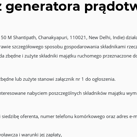
ż generatora prądot
y 50 M Shantipath, Chanakyapuri, 110021, New Delhi, Indie) dzia
 sprawie szczegółowego sposobu gospodarowania składnikami rz
siada zbędne i zużyte składniki majątku ruchomego przeznaczone 
dne lub zużyte stanowi załącznik nr 1 do ogłoszenia.
zainteresowane nabyciem poszczególnych składników majątku wymi
) i siedzibę oferenta, numer telefonu komórkowego oraz adres e-m
ławcza i warunki jej zapłaty,