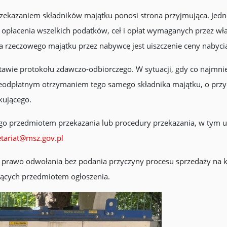
przekazaniem składników majątku ponosi strona przyjmująca. Jedn
płacenia wszelkich podatków, ceł i opłat wymaganych przez władz
a rzeczowego majątku przez nabywcę jest uiszczenie ceny nabyci
tawie protokołu zdawczo-odbiorczego. W sytuacji, gdy co najmnie
eodpłatnym otrzymaniem tego samego składnika majątku, o przy
kującego.
go przedmiotem przekazania lub procedury przekazania, w tym 
etariat@msz.gov.pl
e prawo odwołania bez podania przyczyny procesu sprzedaży na 
ących przedmiotem ogłoszenia.