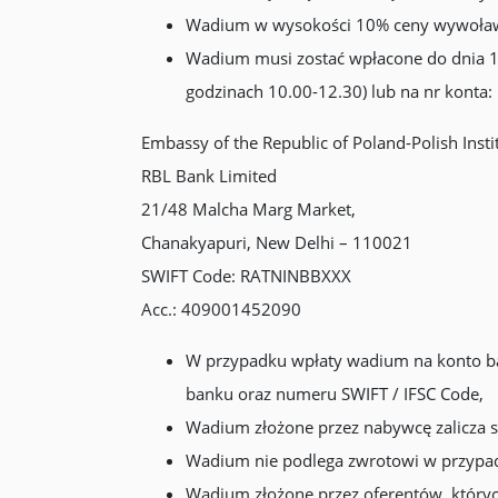
Wadium w wysokości 10% ceny wywoławcz
Wadium musi zostać wpłacone do dnia 1
godzinach 10.00-12.30) lub na nr konta:
Embassy of the Republic of Poland-Polish Insti
RBL Bank Limited
21/48 Malcha Marg Market,
Chanakyapuri, New Delhi – 110021
SWIFT Code: RATNINBBXXX
Acc.: 409001452090
W przypadku wpłaty wadium na konto ban
banku oraz numeru SWIFT / IFSC Code,
Wadium złożone przez nabywcę zalicza si
Wadium nie podlega zwrotowi w przypadku,
Wadium złożone przez oferentów, których