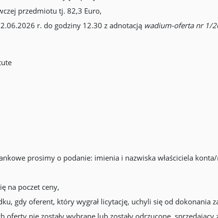
ej przedmiotu tj. 82,3 Euro,
2.06.2026 r. do godziny 12.30 z adnotacją
wadium-oferta nr 1/
tute
kowe prosimy o podanie: imienia i nazwiska właściciela konta/
ę na poczet ceny,
 gdy oferent, który wygrał licytację, uchyli się od dokonania z
 oferty nie zostały wybrane lub zostały odrzucone, sprzedający