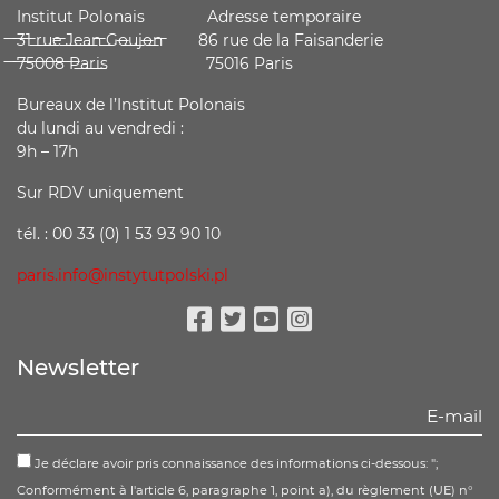
Institut Polonais Adresse temporaire
̶3̶1̶ ̶r̶u̶e̶ ̶J̶e̶a̶n̶ ̶G̶o̶u̶j̶o̶n̶ ̶ 86 rue de la Faisanderie
̶7̶5̶0̶0̶8̶ ̶P̶a̶r̶i̶s̶ 75016 Paris
Bureaux de l’Institut Polonais
du lundi au vendredi :
9h – 17h
Sur RDV uniquement
tél. : 00 33 (0) 1 53 93 90 10
paris.info@instytutpolski.pl
Facebook
Twitter
Youtube
Instagram
Newsletter
Je déclare avoir pris connaissance des informations ci-dessous: ";
Conformément à l'article 6, paragraphe 1, point a), du règlement (UE) n°