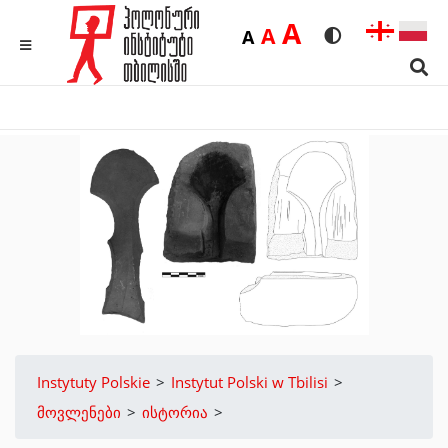
Duża
A
Średnia
A
Domyślna
A
Rozmiar czcionk
Wersja kon
MENU
Sear
Instytuty Polskie
>
Instytut Polski w Tbilisi
>
მოვლენები
>
ისტორია
>