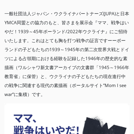
一般社団法人ジャパン・ウクライナパートナーズ(JUPA)と日本
YMCA同盟との協力のもと、皆さまを展示会『ママ、戦争はい
やだ！1939～45年ポーランド/2022年ウクライナ』にご招待
いたします。これはとても胸を打つ戦争の証言ですーーポー
ランドの子どもたちの1939～1945年の第二次世界大戦とドイ
ツによる占領期における経験を記録した1946年の歴史的な素
描画（ワルシャワ新文書アーカイブの文書群「1945～1966年
教育省」に保管）と、ウクライナの子どもたちの現在進行中
の戦争に関連する現代の素描画（ポータルサイト”Mom I see
war”に集積）です。