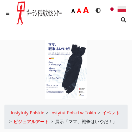
Duża
A
Średnia
A
Domyślna
A
Rozmiar czcionk
Wersja kon
MENU
Sear
Instytuty Polskie
>
Instytut Polski w Tokio
>
イベント
>
ビジュアルアート
>
展示「ママ、戦争はいやだ！」