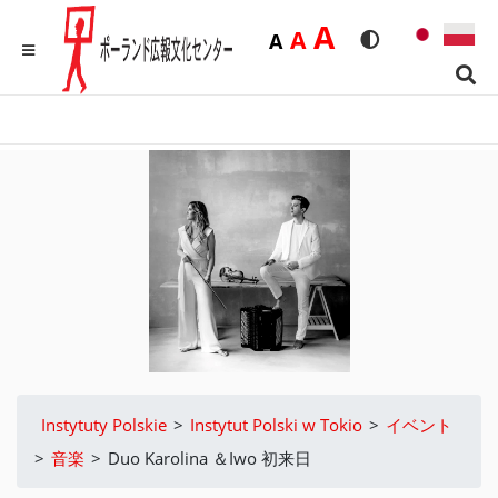
Duża
A
Średnia
A
Domyślna
A
Rozmiar czcionk
Wersja kon
MENU
Sear
Instytuty Polskie
>
Instytut Polski w Tokio
>
イベント
>
音楽
>
Duo Karolina ＆Iwo 初来日