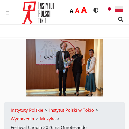
Duża
A
Średnia
A
Domyślna
A
Rozmiar czcionk
Wersja kon
MENU
Sear
Instytuty Polskie
>
Instytut Polski w Tokio
>
Wydarzenia
>
Muzyka
>
Festiwal Chopin 2026 na Omotesando