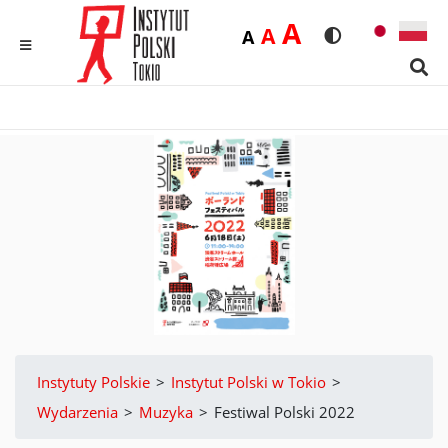
Duża
A
Średnia
A
Domyślna
A
Rozmiar czcionk
Wersja kon
MENU
Sear
Instytuty Polskie
>
Instytut Polski w Tokio
>
Wydarzenia
>
Muzyka
>
Festiwal Polski 2022