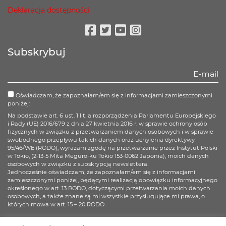
Deklaracja dostępności
Facebook
Twitter
Youtube
Instagram
Subskrybuj
Oświadczam, że zapoznałam/em się z informacjami zamieszczonymi
poniżej:
Na podstawie art. 6 ust. 1 lit. a rozporządzenia Parlamentu Europejskiego
i Rady (UE) 2016/679 z dnia 27 kwietnia 2016 r. w sprawie ochrony osób
fizycznych w związku z przetwarzaniem danych osobowych i w sprawie
swobodnego przepływu takich danych oraz uchylenia dyrektywy
95/46/WE (RODO), wyrażam zgodę na przetwarzanie przez Instytut Polski
w Tokio, (2-13-5 Mita Meguro-ku Tokio 153-0062 Japonia), moich danych
osobowych w związku z subskrypcją newslettera.
Jednocześnie oświadczam, że zapoznałam/em się z informacjami
zamieszczonymi poniżej, będącymi realizacją obowiązku informacyjnego
określonego w art. 13 RODO, dotyczącymi przetwarzania moich danych
osobowych, a także znane są mi wszystkie przysługujące mi prawa, o
których mowa w art. 15 – 20 RODO.
Więcej informacji