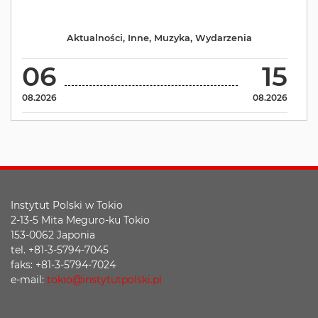
Aktualności
,
Inne
,
Muzyka
,
Wydarzenia
06
15
08.2026
08.2026
Instytut Polski w Tokio
2-13-5 Mita Meguro-ku Tokio
153-0062 Japonia
tel. +81-3-5794-7045
faks: +81-3-5794-7024
e-mail:
tokio@instytutpolski.pl