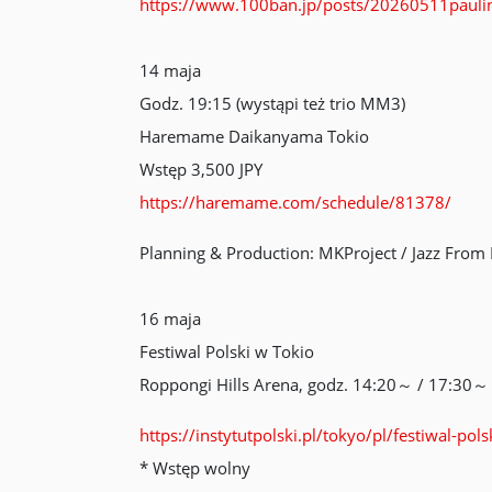
https://www.100ban.jp/posts/20260511pauli
14 maja
Godz. 19:15 (wystąpi też trio MM3)
Haremame Daikanyama Tokio
Wstęp 3,500 JPY
https://haremame.com/schedule/81378/
Planning & Production: MKProject / Jazz From 
16 maja
Festiwal Polski w Tokio
Roppongi Hills Arena, godz. 14:20～ / 17:30～
https://instytutpolski.pl/tokyo/pl/festiwal-pol
* Wstęp wolny