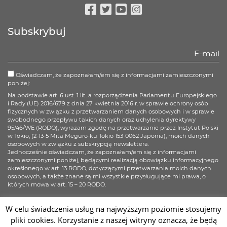
Facebook
Twitter
Youtube
Instagram
Subskrybuj
Oświadczam, że zapoznałam/em się z informacjami zamieszczonymi
poniżej:
Na podstawie art. 6 ust. 1 lit. a rozporządzenia Parlamentu Europejskiego
i Rady (UE) 2016/679 z dnia 27 kwietnia 2016 r. w sprawie ochrony osób
fizycznych w związku z przetwarzaniem danych osobowych i w sprawie
swobodnego przepływu takich danych oraz uchylenia dyrektywy
95/46/WE (RODO), wyrażam zgodę na przetwarzanie przez Instytut Polski
w Tokio, (2-13-5 Mita Meguro-ku Tokio 153-0062 Japonia), moich danych
osobowych w związku z subskrypcją newslettera.
Jednocześnie oświadczam, że zapoznałam/em się z informacjami
zamieszczonymi poniżej, będącymi realizacją obowiązku informacyjnego
określonego w art. 13 RODO, dotyczącymi przetwarzania moich danych
osobowych, a także znane są mi wszystkie przysługujące mi prawa, o
których mowa w art. 15 – 20 RODO.
Więcej informacji
W celu świadczenia usług na najwyższym poziomie stosujemy
pliki cookies. Korzystanie z naszej witryny oznacza, że będą
Zapisz się