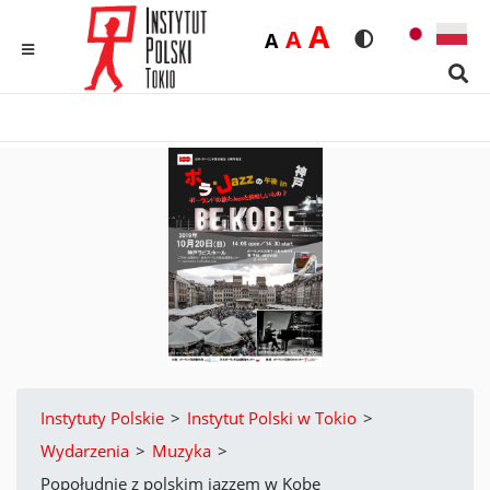
Duża
A
Średnia
A
Domyślna
A
Rozmiar czcionk
Wersja kon
MENU
Sear
Instytuty Polskie
>
Instytut Polski w Tokio
>
Wydarzenia
>
Muzyka
>
Popołudnie z polskim jazzem w Kobe