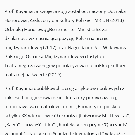
Prof. Kuyama za swoje zasługi został odznaczony Odznaką
Honorową „Zasłużony dla Kultury Polskiej” MKiDN (2013);
Odznaką Honorową „Bene merito” Ministra SZ za
działalność wzmacniającą pozycję Polski na arenie
międzynarodowej (2017) oraz Nagrodą im. S. I. Witkiewicza
Polskiego Ośrodka Międzynarodowego Instytutu
Teatralnego za zasługi w popularyzowaniu polskiej kultury
teatralnej na świecie (2019).
Prof. Kuyama opublikował szereg artykułów naukowych z
zakresu filologii słowiańskiej, literatury porównawczej,
filmoznawstwa i teatrologii, m.in.: „Romantyzm polski u
schyłku XX wieku – wokół ekranizacji utworów Mickiewicza”,
„Katyń” – powieść i film”, „Konteksty recepcyjne ‘Quo vadis’
w Japonii”, „Nie tylko o Schulzu i kinematografii” w książce