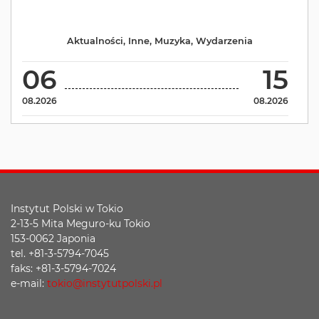
Aktualności
,
Inne
,
Muzyka
,
Wydarzenia
06
15
08.2026
08.2026
Instytut Polski w Tokio
2-13-5 Mita Meguro-ku Tokio
153-0062 Japonia
tel. +81-3-5794-7045
faks: +81-3-5794-7024
e-mail:
tokio@instytutpolski.pl