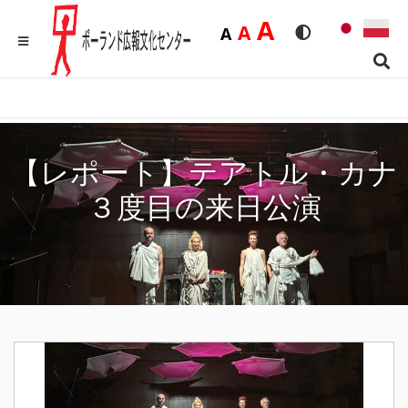
Duża
A
Średnia
A
Domyślna
A
Rozmiar czcionk
Wersja kon
MENU
Sear
【レポート】テアトル・カナ
３度目の来日公演