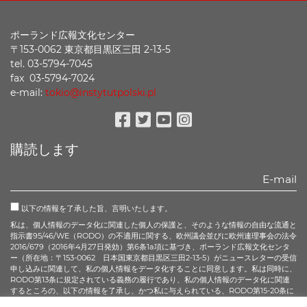
ポーランド広報文化センター
〒153-0062 東京都目黒区三田 2-13-5
tel. 03-5794-7045
fax 03-5794-7024
e-mail:
tokio@instytutpolski.pl
Facebook
Twitter
Youtube
Instagram
購読します
以下の情報を了承した旨、言明いたします。
私は、個人情報のデータ化に関連した個人の保護と、そのような情報の自由な流通と
指示書95/46/WE（RODO）の不適用に関する、欧州議会並びに欧州連理事会の法令
2016/679（2016年4月27日発効）第6条1a項に基づき、ポーランド広報文化センタ
ー（所在地：〒153-0062 日本国東京都目黒区三田2-13-5）がニュースレターの受信
申し込みに関連して、私の個人情報をデータ化することに同意します。私は同時に、
RODO第13条に規定されている義務の履行であり、私の個人情報のデータ化に関連
するところの、以下の情報を了承し、かつ私に与えられている、RODO第15-20条に
記されているすべての権利について承知している旨、言明いたします。