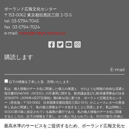
ポーランド広報文化センター
〒153-0062 東京都目黒区三田 2-13-5
tel. 03-5794-7045
fax 03-5794-7024
e-mail:
tokio@instytutpolski.pl
Facebook
Twitter
Youtube
Instagram
購読します
以下の情報を了承した旨、言明いたします。
私は、個人情報のデータ化に関連した個人の保護と、そのような情報の自由な流通と
指示書95/46/WE（RODO）の不適用に関する、欧州議会並びに欧州連理事会の法令
2016/679（2016年4月27日発効）第6条1a項に基づき、ポーランド広報文化センタ
ー（所在地：〒153-0062 日本国東京都目黒区三田2-13-5）がニュースレターの受信
申し込みに関連して、私の個人情報をデータ化することに同意します。私は同時に、
RODO第13条に規定されている義務の履行であり、私の個人情報のデータ化に関連
するところの、以下の情報を了承し、かつ私に与えられている、RODO第15-20条に
記されているすべての権利について承知している旨、言明いたします。
最高水準のサービスをご提供するため、ポーランド広報文化セ