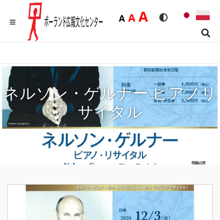
Duża
A
Średnia
A
Domyślna
A
Rozmiar czcionk
Wersja kon
MENU
Sear
ネルソン・ゲルナー ピアノリ
サイタル