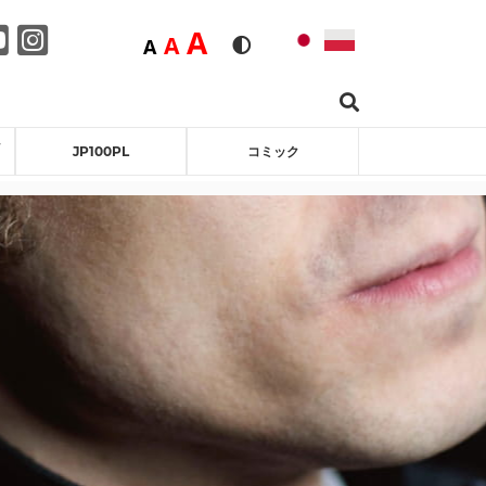
Duża
A
Średnia
A
Domyślna
A
Rozmiar czcionki
Wersja kontrastowa
Search …
ebook
itter
Youtube
Instagram
ン
JP100PL
コミック