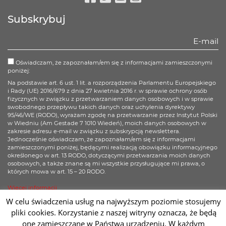
Facebook
Twitter
Youtube
Instagram
Subskrybuj
Oświadczam, że zapoznałam/em się z informacjami zamieszczonymi
poniżej:
Na podstawie art. 6 ust. 1 lit. a rozporządzenia Parlamentu Europejskiego
i Rady (UE) 2016/679 z dnia 27 kwietnia 2016 r. w sprawie ochrony osób
fizycznych w związku z przetwarzaniem danych osobowych i w sprawie
swobodnego przepływu takich danych oraz uchylenia dyrektywy
95/46/WE (RODO), wyrażam zgodę na przetwarzanie przez Instytut Polski
w Wiedniu (Am Gestade 7 1010 Wiedeń), moich danych osobowych w
zakresie adresu e-mail w związku z subskrypcją newslettera.
Jednocześnie oświadczam, że zapoznałam/em się z informacjami
zamieszczonymi poniżej, będącymi realizacją obowiązku informacyjnego
określonego w art. 13 RODO, dotyczącymi przetwarzania moich danych
osobowych, a także znane są mi wszystkie przysługujące mi prawa, o
których mowa w art. 15 – 20 RODO.
Więcej informacji
W celu świadczenia usług na najwyższym poziomie stosujemy
Zapisz się
pliki cookies. Korzystanie z naszej witryny oznacza, że będą
one zamieszczane w Państwa urządzeniu. W każdym