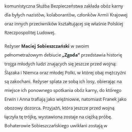
komunistyczna Służba Bezpieczeństwa zakłada obóz karny
dla byłych nazistów, kolaborantów, członków Armii Krajowej
oraz innych przeciwników kształtującej się właśnie Polskiej
Rzeczpospolitej Ludowej.
Reżyser
Maciej Sobieszczański
w swoim
pełnometrażowym debiucie
„Zgoda”
przedstawia historię
trojga młodych ludzi znających się jeszcze przed wojną:
Ślązaka i Niemca oraz młodej Polki, w której obaj mężczyźni
są zakochani. Reżyser splata ze sobą ich losy, obierając na
miejsce ich ponownego spotkania obóz karny, do którego
Erwin i Anna trafiają jako więźniowie, natomiast Franek jako
obozowy dozorca. Przyjaźń, która jeszcze przed wojną
łączyła tę trójkę, wystawiona zostaje na ciężką próbę.
Bohaterowie Sobieszczańskiego uwikłani zostają w