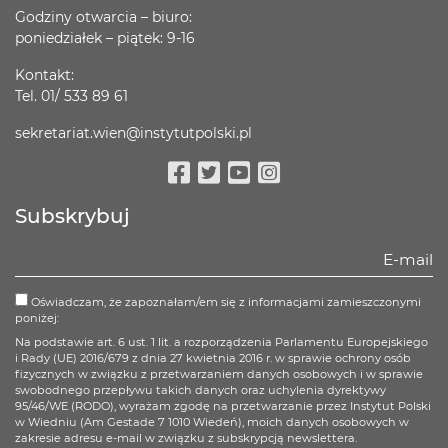
Godziny otwarcia – biuro:
poniedziałek – piątek: 9-16
Kontakt:
Tel. 01/ 533 89 61
sekretariat.wien@instytutpolski.pl
Facebook
Twitter
Youtube
Instagram
Subskrybuj
Oświadczam, że zapoznałam/em się z informacjami zamieszczonymi
poniżej:
Na podstawie art. 6 ust. 1 lit. a rozporządzenia Parlamentu Europejskiego
i Rady (UE) 2016/679 z dnia 27 kwietnia 2016 r. w sprawie ochrony osób
fizycznych w związku z przetwarzaniem danych osobowych i w sprawie
swobodnego przepływu takich danych oraz uchylenia dyrektywy
95/46/WE (RODO), wyrażam zgodę na przetwarzanie przez Instytut Polski
w Wiedniu (Am Gestade 7 1010 Wiedeń), moich danych osobowych w
zakresie adresu e-mail w związku z subskrypcją newslettera.