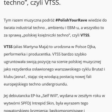
techno”, czyli VTSS.
Tym razem muzyczna podróż
#PolishYourRave
wiedzie do
świata industrial techno , ambientu i EBM-u, a wszystko to
za sprawą „polskiej księżniczki techno”, czyli
VTSS
.
VTSS
(alias Martyna Maja) to urodzona w Polsce DJka,
performerka i producentka. VTSS bardzo szybko
ugruntowała swoją pozycję na scenie polskiej muzycznej
jako rezydentka osławionego warszawskiego cyklu Brutaż i
klubu Jasna1, stając się wiodącą postacią nowej fali
europejskiego techno undergroundu.
Jej debiutancka EP-ka „Self Will”, wydana w zeszłym roku w
wytwórni SPFDJ Intrepid Skin, była wyrazem tego
nowatorskiego brzmienia: bezkompromisowe i