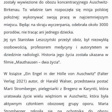
zostały wywiezione do obozu koncentracyjnego Auschwitz-
Birkenau. To właśnie tam rozpoczęła się misja polskiej
położnej: wykonywać swoją pracę w najciemniejszym
miejscu. Będąc na skraju wyczerpania, odebrała około 3000
porodów, nie tracąc ani jednego dziecka.
Jej syn Stanisław Leszczyński przeżył obóz, był niezwykłą
osobowością, profesorem medycyny i autorytetem w
dziedzinie radiologii. Historia jego życia została ukazana w
filmie „Mauthausen – dwa życia”.
W książce „Ein Engel in der Hölle von Auschwitz” (Falter
Verlag 2021) autor, dr Harald Walser, przedstawia postać
Marii Stromberger, pielęgniarki z Bregenz w Karyntii, która
uratowała życie wielu więźniom w Auschwitz, która była
aktywnym członkiem obozowej grupy oporu. Maria
Stromberger zgłosiła się na ochotnika do obozu