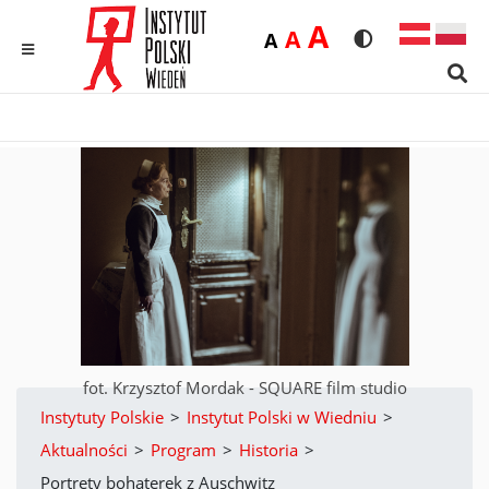
Duża
A
Średnia
A
Domyślna
A
Rozmiar czcionk
Wersja kon
MENU
Sear
fot. Krzysztof Mordak - SQUARE film studio
Instytuty Polskie
>
Instytut Polski w Wiedniu
>
Aktualności
>
Program
>
Historia
>
Portrety bohaterek z Auschwitz