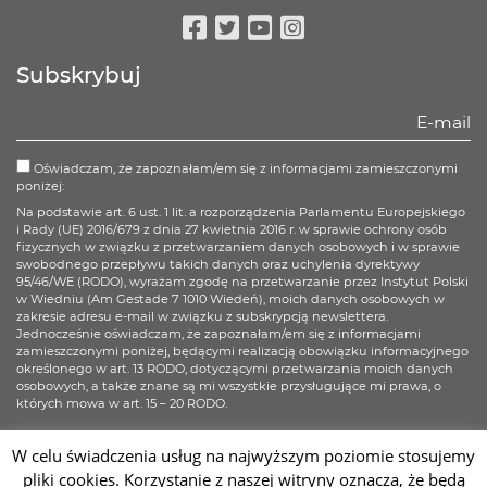
Facebook
Twitter
Youtube
Instagram
Subskrybuj
Oświadczam, że zapoznałam/em się z informacjami zamieszczonymi
poniżej:
Na podstawie art. 6 ust. 1 lit. a rozporządzenia Parlamentu Europejskiego
i Rady (UE) 2016/679 z dnia 27 kwietnia 2016 r. w sprawie ochrony osób
fizycznych w związku z przetwarzaniem danych osobowych i w sprawie
swobodnego przepływu takich danych oraz uchylenia dyrektywy
95/46/WE (RODO), wyrażam zgodę na przetwarzanie przez Instytut Polski
w Wiedniu (Am Gestade 7 1010 Wiedeń), moich danych osobowych w
zakresie adresu e-mail w związku z subskrypcją newslettera.
Jednocześnie oświadczam, że zapoznałam/em się z informacjami
zamieszczonymi poniżej, będącymi realizacją obowiązku informacyjnego
określonego w art. 13 RODO, dotyczącymi przetwarzania moich danych
osobowych, a także znane są mi wszystkie przysługujące mi prawa, o
których mowa w art. 15 – 20 RODO.
Więcej informacji
W celu świadczenia usług na najwyższym poziomie stosujemy
pliki cookies. Korzystanie z naszej witryny oznacza, że będą
Zapisz się