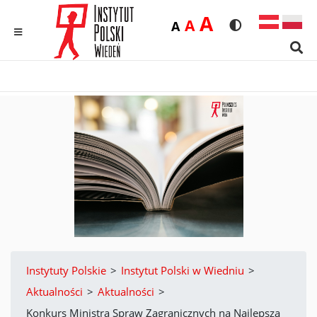
Duża
A
Średnia
A
Domyślna
A
Rozmiar czcionk
Wersja kon
MENU
Sear
Instytuty Polskie
>
Instytut Polski w Wiedniu
>
Aktualności
>
Aktualności
>
Konkurs Ministra Spraw Zagranicznych na Najlepszą