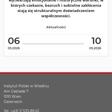
wytwarzają emocjonalne i historyczne warunki, w
których czekanie, bezruch i subtelne zakłócenia
stają się strukturalnym doświadczeniem
współczesności.
Aktualności
06
10
03.2026
05.2026
Instytut Polski w Wiedniu
Am Gestade 7
1010 Wien
Österreich
Tel.: +43/ 1/ 533 89 61