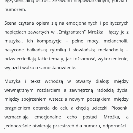
egzystencjalną ostrość ze swoim niepowtarzalnym, gorzkim
humorem.
Scena czytana opiera się na emocjonalnych i politycznych
napięciach zawartych w „Emigrantach” Mrożka i łączy je z
muzyką.. Ich kompozycje – pełne mocy, melancholii,
nasycone bałkańską rytmiką i słowiańską melancholią –
odzwierciedlają takie tematy, jak tożsamość, wykorzenienie,
wyjazd i walka o samostanowienie.
Muzyka i tekst wchodzą w otwarty dialog: między
wewnętrznym rozdarciem a zewnętrzną radością życia,
między spojrzeniem wstecz a nowym początkiem, między
pragnieniem dotarcia do celu a chęcią ucieczki. Piosenki
wzmacniają emocjonalne echo postaci Mrożka, a
jednocześnie otwierają przestrzeń dla humoru, odporności i