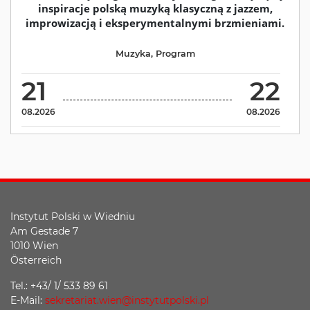
inspiracje polską muzyką klasyczną z jazzem,
improwizacją i eksperymentalnymi brzmieniami.
Muzyka
,
Program
21
22
08.2026
08.2026
Instytut Polski w Wiedniu
Am Gestade 7
1010 Wien
Österreich
Tel.: +43/ 1/ 533 89 61
E-Mail:
sekretariat.wien@instytutpolski.pl