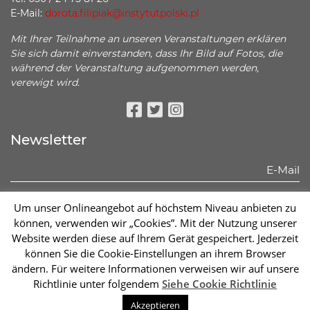
E-Mail:
dorota.filipiak@instytutpolski.pl
Mit Ihrer Teilnahme an unseren Veranstaltungen erklären
Sie sich damit einverstanden, dass Ihr Bild auf Fotos, die
während der Veranstaltung aufgenommen werden,
verewigt wird.
Facebook
Twitter
Instagram
Newsletter
Hiermit erkläre ich, dass ich mich mit den unten stehenden
Um unser Onlineangebot auf höchstem Niveau anbieten zu
Informationen bekannt gemacht habe:
können, verwenden wir „Cookies”. Mit der Nutzung unserer
Mehr sehen
Website werden diese auf Ihrem Gerät gespeichert. Jederzeit
können Sie die Cookie-Einstellungen an ihrem Browser
Abonnieren
ändern. Für weitere Informationen verweisen wir auf unsere
Richtlinie unter folgendem
Siehe Cookie Richtlinie
Sc
Akzeptieren