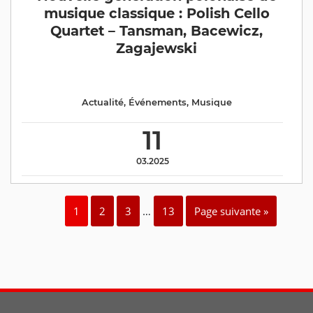
musique classique : Polish Cello
Quartet – Tansman, Bacewicz,
Zagajewski
Actualité
,
Événements
,
Musique
11
03.2025
1
2
3
…
13
Page suivante »