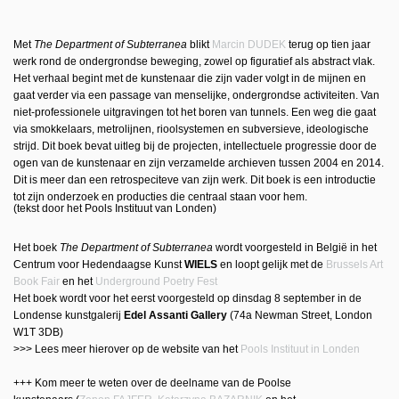
Met
The Department of Subterranea
blikt
Marcin DUDEK
terug op tien jaar
werk rond de ondergrondse beweging, zowel op figuratief als abstract vlak.
Het verhaal begint met de kunstenaar die zijn vader volgt in de mijnen en
gaat verder via een passage van menselijke, ondergrondse activiteiten. Van
niet-professionele uitgravingen tot het boren van tunnels. Een weg die gaat
via smokkelaars, metrolijnen, rioolsystemen en subversieve, ideologische
strijd. Dit boek bevat uitleg bij de projecten, intellectuele progressie door de
ogen van de kunstenaar en zijn verzamelde archieven tussen 2004 en 2014.
Dit is meer dan een retrospeciteve van zijn werk. Dit boek is een introductie
tot zijn onderzoek en producties die centraal staan voor hem.
(tekst door het Pools Instituut van Londen)
Het boek
The Department of Subterranea
wordt voorgesteld in België in het
Centrum voor Hedendaagse Kunst
WIELS
en loopt gelijk met de
Brussels Art
Book Fair
en het
Underground Poetry Fest
Het boek wordt voor het eerst voorgesteld op dinsdag 8 september in de
Londense kunstgalerij
Edel Assanti Gallery
(74a Newman Street, London
W1T 3DB)
>>> Lees meer hierover op de website van het
Pools Instituut in Londen
+++ Kom meer te weten over de deelname van de Poolse