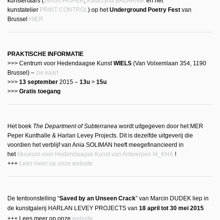
kunstenaars
(
Zenon FAJFER
,
Katarzyna BAZARNIK
en het
kunstatelier
PRINT CONTROL
) op het
Underground Poetry Fest
van
Brussel
HIER
PRAKTISCHE INFORMATIE
>>> Centrum voor Hedendaagse Kunst
WIELS
(Van Volxemlaan 354, 1190
Brussel) –
zie kaart
>>>
13 september
2015 –
13u
>
15u
>>>
Gratis toegang
Het boek
The Department of Subterranea
wordt uitgegeven door het MER
Peper Kunthalle & Harlan Levey Projects. Dit is dezelfde uitgeverij die
voordien het verblijf van Ania SOLIMAN heeft meegefinancieerd in
het
Museum voor Hedendaagse Kunst van Antwerpen M_KHA
!
+++
Lees meer op onze website
De tentoonstelling “
Saved by an Unseen Crack
” van Marcin DUDEK liep in
de kunstgalerij
HARLAN LEVEY PROJECTS van
18 april tot 30 mei 2015
+++ Lees meer op onze
website