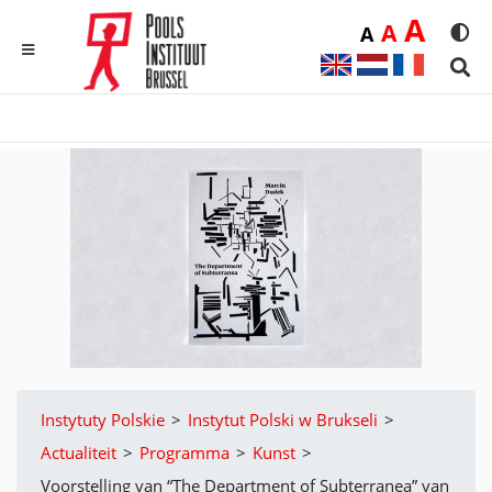
Duż
A
Średnia
A
Domyślna
A
Rozmia
We
MENU
Sear
Instytuty Polskie
>
Instytut Polski w Brukseli
>
Actualiteit
>
Programma
>
Kunst
>
Voorstelling van “The Department of Subterranea” van