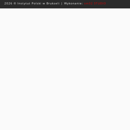
2026 © Instytut Polski w Brukseli | Wykonanie:
sm32 STUDIO