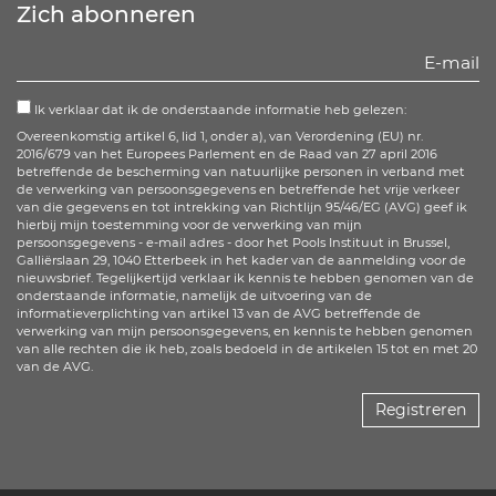
Zich abonneren
Ik verklaar dat ik de onderstaande informatie heb gelezen:
Overeenkomstig artikel 6, lid 1, onder a), van Verordening (EU) nr.
2016/679 van het Europees Parlement en de Raad van 27 april 2016
betreffende de bescherming van natuurlijke personen in verband met
de verwerking van persoonsgegevens en betreffende het vrije verkeer
van die gegevens en tot intrekking van Richtlijn 95/46/EG (AVG) geef ik
hierbij mijn toestemming voor de verwerking van mijn
persoonsgegevens - e-mail adres - door het Pools Instituut in Brussel,
Galliërslaan 29, 1040 Etterbeek in het kader van de aanmelding voor de
nieuwsbrief. Tegelijkertijd verklaar ik kennis te hebben genomen van de
onderstaande informatie, namelijk de uitvoering van de
informatieverplichting van artikel 13 van de AVG betreffende de
verwerking van mijn persoonsgegevens, en kennis te hebben genomen
van alle rechten die ik heb, zoals bedoeld in de artikelen 15 tot en met 20
van de AVG.
Registreren