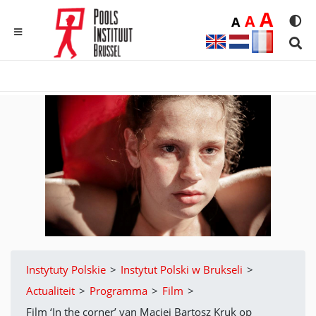
Duż
A
Średnia
A
Domyślna
A
Rozmia
We
MENU
Sear
Instytuty Polskie
>
Instytut Polski w Brukseli
>
Actualiteit
>
Programma
>
Film
>
Film ‘In the corner’ van Maciej Bartosz Kruk op