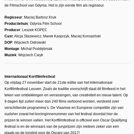
de Filmschool van Gdynia. Het is zijn eerste film als regisseur.
Regisseur
: Maciej Bartosz Kruk
Productiehuis
: Gdynia Film School
Producer
: Leszek KOPEC
Cast
: Alicja Stasiewicz, Marek Kasprzyk, Maciej Konopiński
DOP
: Wojciech Ostrowski
Montage
: Michał Poddębniak
Muziek
: Wojciech Cwyk
Internationaal Kortfilmfestival
Op vrijdag 27 november start de 21ste editie van het Internationaal
Kortfilmfestival Leuven. Zoals de traditie voorschrijft staat dit filmfeest in het
teken van ontdekkingen en verrassingen, van creativiteit en nieuw talent. Op
9 dagen tijd zullen meer dan 240 films vertoond worden, verdeeld over
verschillende programma’s. De Vlaamse en Europese competitie zijn van
oudsher zowat het koninginnenummer van het festival doordat hier de
prijzen te winnen vallen. Het Kortfilmfestival is officieel een Oscar Qualifying
festival is en de winnaars van de juryprijzen zijn meteen zeker van een
plaats op de longlist voor de Oscars van 2017!