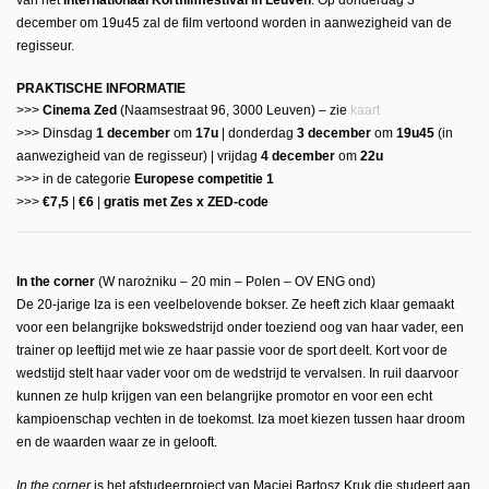
van het
Internationaal Kortfilmfestival in Leuven
. Op donderdag 3
december om 19u45 zal de film vertoond worden in aanwezigheid van de
regisseur.
PRAKTISCHE INFORMATIE
>>>
Cinema Zed
(Naamsestraat 96, 3000 Leuven) – zie
kaart
>>> Dinsdag
1 december
om
17u
| donderdag
3 december
om
19u45
(in
aanwezigheid van de regisseur) | vrijdag
4 december
om
22u
>>> in de categorie
Europese competitie 1
>>>
€7,5
|
€6
|
gratis met Zes x ZED-code
In the corner
(W narożniku – 20 min – Polen – OV ENG ond)
De 20-jarige Iza is een veelbelovende bokser. Ze heeft zich klaar gemaakt
voor een belangrijke bokswedstrijd onder toeziend oog van haar vader, een
trainer op leeftijd met wie ze haar passie voor de sport deelt. Kort voor de
wedstijd stelt haar vader voor om de wedstrijd te vervalsen. In ruil daarvoor
kunnen ze hulp krijgen van een belangrijke promotor en voor een echt
kampioenschap vechten in de toekomst. Iza moet kiezen tussen haar droom
en de waarden waar ze in gelooft.
In the corner
is het afstudeerproject van Maciej Bartosz Kruk die studeert aan