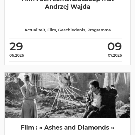
Andrzej Wajda
Actualiteit
,
Film
,
Geschiedenis
,
Programma
29
09
06.2026
07.2026
Film : « Ashes and Diamonds »