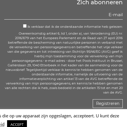
Zich abonneren
Ik verklaar dat ik de onderstaande informatie heb gelezen:
Overeenkomstig artikel 6, lid 1, onder a), van Verordening (EU) nr.
2016/679 van het Europees Parlement en de Raad van 27 april 2016
betreffende de bescherming van natuurlijke personen in verband met
de verwerking van persoonsgegevens en betreffende het vrije verkeer
van die gegevens en tot intrekking van Richtlijn 95/46/EG (AVG) geef ik
hierbij mijn toestemming voor de verwerking van mijn
persoonsgegevens - e-mail adres - door het Pools Instituut in Brussel,
Galliërslaan 29, 1040 Etterbeek in het kader van de aanmelding voor de
nieuwsbrief. Tegelijkertijd verklaar ik kennis te hebben genomen van de
onderstaande informatie, namelijk de uitvoering van de
informatieverplichting van artikel 13 van de AVG betreffende de
verwerking van mijn persoonsgegevens, en kennis te hebben genomen
van alle rechten die ik heb, zoals bedoeld in de artikelen 15 tot en met 20
van de AVG.
Registreren
s die op uw apparaat zijn opgeslagen, accepteert. U kunt deze
Sc
eid
ACCEPT