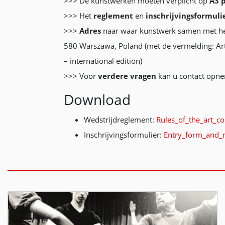
>>> De kunstwerken moeten verplicht op
A3 
>>> Het
reglement
en
inschrijvingsformuli
>>>
Adres
naar waar kunstwerk samen met het 
580 Warszawa, Poland (met de vermelding: Art
– international edition)
>>> Voor
verdere vragen
kan u contact opn
Download
Wedstrijdreglement:
Rules_of_the_art_c
Inschrijvingsformulier:
Entry_form_and_