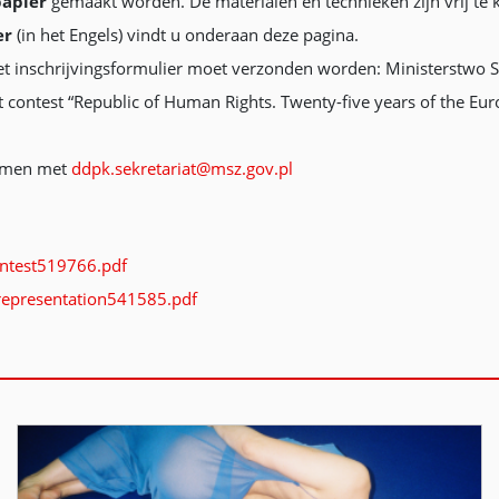
papier
gemaakt worden. De materialen en technieken zijn vrij te k
er
(in het Engels) vindt u onderaan deze pagina.
inschrijvingsformulier moet verzonden worden: Ministerstwo Spr
 contest “Republic of Human Rights. Twenty-five years of the E
emen met
ddpk.sekretariat@msz.gov.pl
ontest519766.pdf
representation541585.pdf