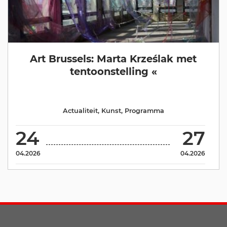
Art Brussels: Marta Krześlak met
tentoonstelling «
Actualiteit
,
Kunst
,
Programma
24
27
04.2026
04.2026