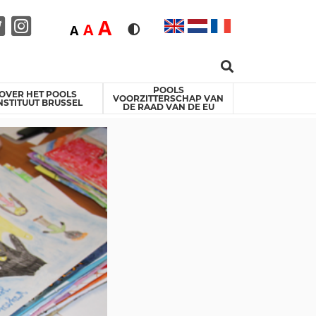
Duża
A
Średnia
A
Domyślna
A
Rozmiar czcionki
Wersja kontrastowa
Search …
acebook
Twitter
Instagram
POOLS
OVER HET POOLS
VOORZITTERSCHAP VAN
NSTITUUT BRUSSEL
DE RAAD VAN DE EU