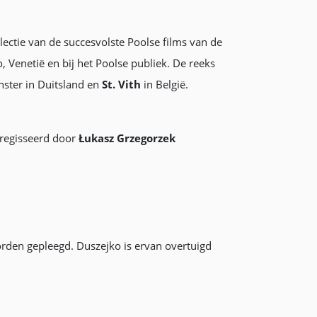
selectie van de succesvolste Poolse films van de
, Venetië en bij het Poolse publiek. De reeks
nster in Duitsland en
St. Vith
in België.
eregisseerd door
Łukasz Grzegorzek
rden gepleegd. Duszejko is ervan overtuigd