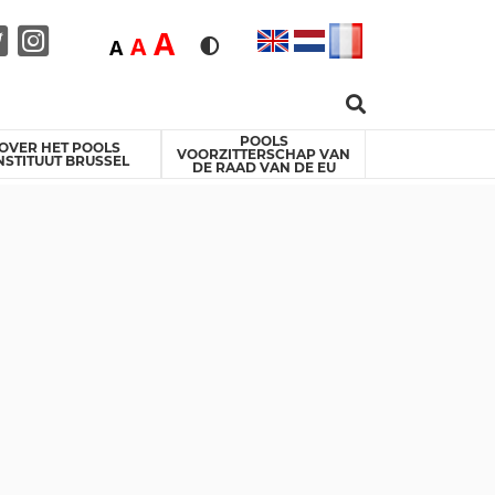
Duża
A
Średnia
A
Domyślna
A
Rozmiar czcionki
Wersja kontrastowa
Search …
acebook
Twitter
Instagram
POOLS
OVER HET POOLS
VOORZITTERSCHAP VAN
NSTITUUT BRUSSEL
DE RAAD VAN DE EU