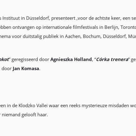
ls Instituut in Düsseldorf, presenteert ,voor de achtste keer, een 
bben ontvangen op internationale filmfestivals in Berlijn, Toronto
inema voor duitstalig publiek in Aachen, Bochum, Düsseldorf, Mü
okot
” geregisseerd door
Agnieszka Holland
, “
Córka trenera
” g
rd door
Jan Komasa
.
een in de Klodzko Vallei waar een reeks mysterieuze misdaden wo
r niemand gelooft haar.