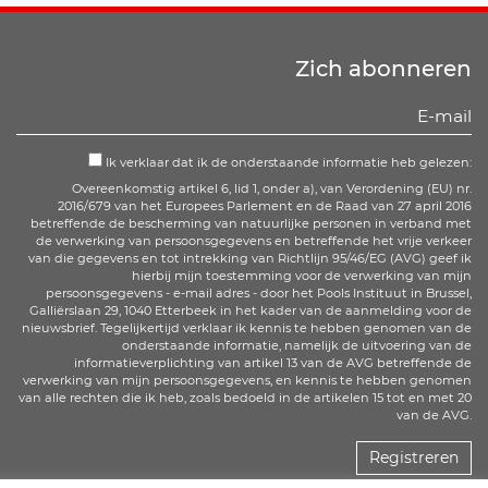
Zich abonneren
Ik verklaar dat ik de onderstaande informatie heb gelezen:
Overeenkomstig artikel 6, lid 1, onder a), van Verordening (EU) nr.
2016/679 van het Europees Parlement en de Raad van 27 april 2016
betreffende de bescherming van natuurlijke personen in verband met
de verwerking van persoonsgegevens en betreffende het vrije verkeer
van die gegevens en tot intrekking van Richtlijn 95/46/EG (AVG) geef ik
hierbij mijn toestemming voor de verwerking van mijn
persoonsgegevens - e-mail adres - door het Pools Instituut in Brussel,
Galliërslaan 29, 1040 Etterbeek in het kader van de aanmelding voor de
nieuwsbrief. Tegelijkertijd verklaar ik kennis te hebben genomen van de
onderstaande informatie, namelijk de uitvoering van de
informatieverplichting van artikel 13 van de AVG betreffende de
verwerking van mijn persoonsgegevens, en kennis te hebben genomen
van alle rechten die ik heb, zoals bedoeld in de artikelen 15 tot en met 20
van de AVG.
Registreren