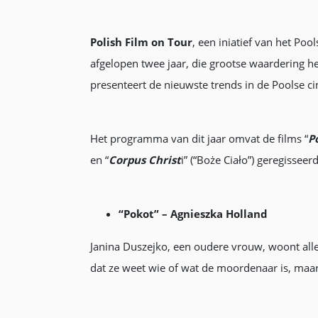
Polish Film on Tour
, een iniatief van het Poo
afgelopen twee jaar, die grootse waardering he
presenteert de nieuwste trends in de Poolse c
Het programma van dit jaar omvat de films “
P
en “
Corpus Christ
i” (“Boże Ciało”) geregissee
“Pokot” – Agnieszka Holland
Janina Duszejko, een oudere vrouw, woont all
dat ze weet wie of wat de moordenaar is, maa