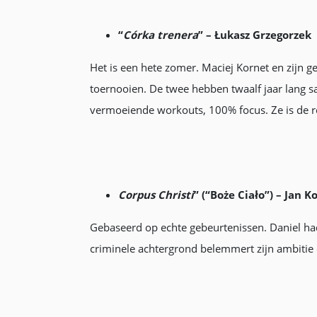
“
Córka trenera
” – Łukasz Grzegorzek
Het is een hete zomer. Maciej Kornet en zijn g
toernooien. De twee hebben twaalf jaar lang sa
vermoeiende workouts, 100% focus. Ze is de ro
Corpus Christi
” (“Boże Ciało”) – Jan 
Gebaseerd op echte gebeurtenissen. Daniel had 
criminele achtergrond belemmert zijn ambitie o