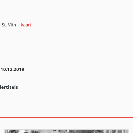
St. Vith –
kaart
:
10.12.2019
ertitels