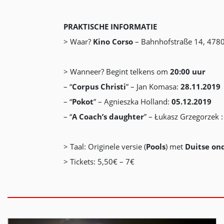
PRAKTISCHE INFORMATIE
> Waar?
Kino Corso
– Bahnhofstraße 14, 4780 
> Wanneer? Begint telkens om
20:00 uur
– “
Corpus
Christi
” – Jan Komasa:
28.11.2019
– “
Pokot
” – Agnieszka Holland:
05.12.2019
– “
A Coach’s daughter
” – Łukasz Grzegorzek 
> Taal: Originele versie (
Pools
) met
Duitse ond
> Tickets: 5,50€ – 7€