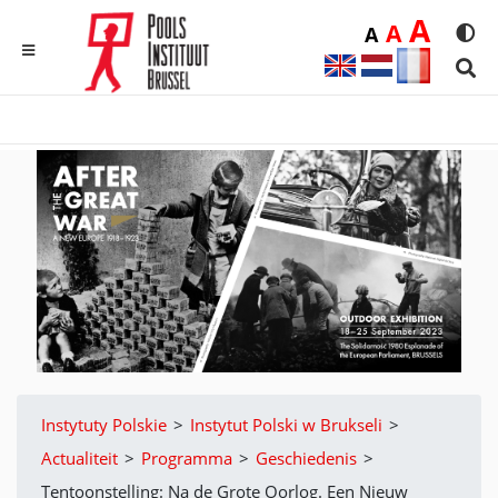
Duż
A
Średnia
A
Domyślna
A
Rozmia
We
MENU
Sear
Instytuty Polskie
>
Instytut Polski w Brukseli
>
Actualiteit
>
Programma
>
Geschiedenis
>
Tentoonstelling: Na de Grote Oorlog. Een Nieuw