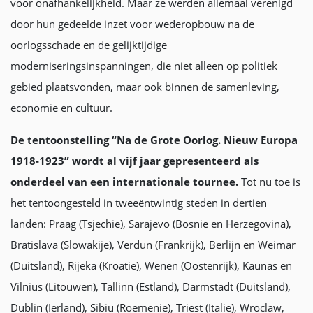
voor onafhankelijkheid. Maar ze werden allemaal verenigd
door hun gedeelde inzet voor wederopbouw na de
oorlogsschade en de gelijktijdige
moderniseringsinspanningen, die niet alleen op politiek
gebied plaatsvonden, maar ook binnen de samenleving,
economie en cultuur.
De tentoonstelling “Na de Grote Oorlog. Nieuw Europa
1918-1923” wordt al vijf jaar gepresenteerd als
onderdeel van een internationale tournee.
Tot nu toe is
het tentoongesteld in tweeëntwintig steden in dertien
landen: Praag (Tsjechië), Sarajevo (Bosnië en Herzegovina),
Bratislava (Slowakije), Verdun (Frankrijk), Berlijn en Weimar
(Duitsland), Rijeka (Kroatië), Wenen (Oostenrijk), Kaunas en
Vilnius (Litouwen), Tallinn (Estland), Darmstadt (Duitsland),
Dublin (Ierland), Sibiu (Roemenië), Triëst (Italië), Wroclaw,