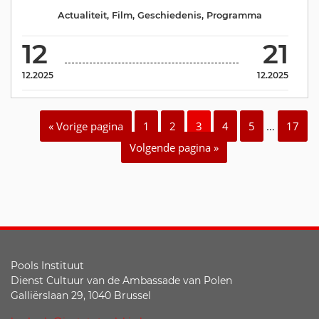
Actualiteit
,
Film
,
Geschiedenis
,
Programma
12
21
12.2025
12.2025
« Vorige pagina
1
2
3
4
5
…
17
Volgende pagina »
Pools Instituut
Dienst Cultuur van de Ambassade van Polen
Galliërslaan 29, 1040 Brussel