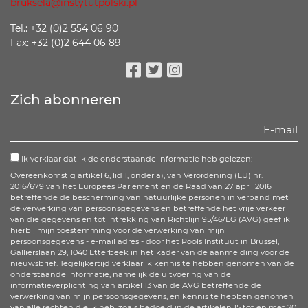
bruksela@instytutpolski.pl
Tel.: +32 (0)2 554 06 90
Fax: +32 (0)2 644 06 89
Facebook
Twitter
Instagram
Zich abonneren
Ik verklaar dat ik de onderstaande informatie heb gelezen:
Overeenkomstig artikel 6, lid 1, onder a), van Verordening (EU) nr.
2016/679 van het Europees Parlement en de Raad van 27 april 2016
betreffende de bescherming van natuurlijke personen in verband met
de verwerking van persoonsgegevens en betreffende het vrije verkeer
van die gegevens en tot intrekking van Richtlijn 95/46/EG (AVG) geef ik
hierbij mijn toestemming voor de verwerking van mijn
persoonsgegevens - e-mail adres - door het Pools Instituut in Brussel,
Galliërslaan 29, 1040 Etterbeek in het kader van de aanmelding voor de
nieuwsbrief. Tegelijkertijd verklaar ik kennis te hebben genomen van de
onderstaande informatie, namelijk de uitvoering van de
informatieverplichting van artikel 13 van de AVG betreffende de
verwerking van mijn persoonsgegevens, en kennis te hebben genomen
van alle rechten die ik heb, zoals bedoeld in de artikelen 15 tot en met 20