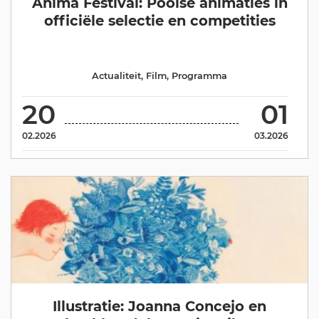
Anima Festival: Poolse animaties in
officiële selectie en competities
Actualiteit
,
Film
,
Programma
20
01
02.2026
03.2026
Illustratie: Joanna Concejo en