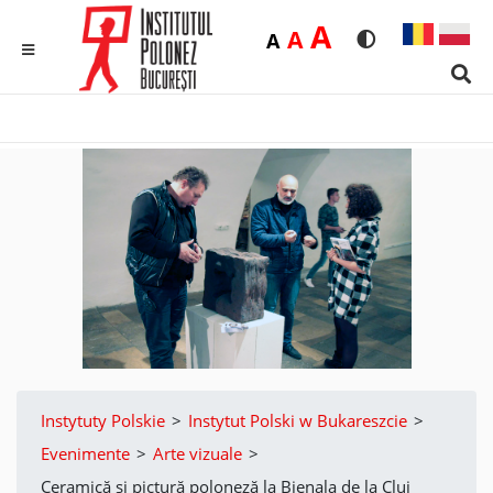
Duża
A
Średnia
A
Domyślna
A
Rozmiar czcionk
Wersja kon
MENU
Sear
Instytuty Polskie
>
Instytut Polski w Bukareszcie
>
Evenimente
>
Arte vizuale
>
Ceramică și pictură poloneză la Bienala de la Cluj