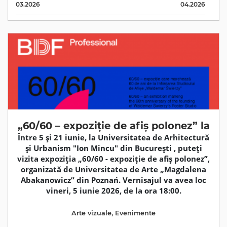
03.2026
04.2026
„60/60 – expoziție de afiș polonez” la
Între 5 și 21 iunie, la Universitatea de Arhitectură
și Urbanism "Ion Mincu" din București , puteți
vizita expoziția „60/60 - expoziție de afiș polonez”,
organizată de Universitatea de Arte „Magdalena
Abakanowicz” din Poznań. Vernisajul va avea loc
vineri, 5 iunie 2026, de la ora 18:00.
Arte vizuale
,
Evenimente