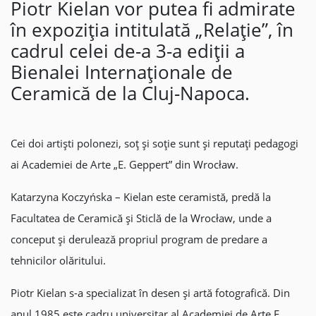
Piotr Kielan vor putea fi admirate
în expoziția intitulată „Relație”, în
cadrul celei de-a 3-a ediții a
Bienalei Internaționale de
Ceramică de la Cluj-Napoca.
Cei doi artiști polonezi, soț și soție sunt și reputați pedagogi
ai Academiei de Arte „E. Geppert” din Wrocław.
Katarzyna Koczyńska – Kielan este ceramistă, predă la
Facultatea de Ceramică și Sticlă de la Wrocław, unde a
conceput și derulează propriul program de predare a
tehnicilor olăritului.
Piotr Kielan s-a specializat în desen și artă fotografică. Din
anul 1985 este cadru universitar al Academiei de Arte E.