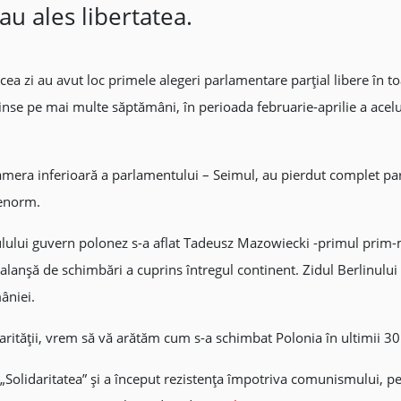
au ales libertatea.
 zi au avut loc primele alegeri parlamentare parțial libere în toa
inse pe mai multe săptămâni, în perioada februarie-aprilie a acelui
amera inferioară a parlamentului – Seimul, au pierdut complet part
 enorm.
oulului guvern polonez s-a aflat Tadeusz Mazowiecki -primul prim
anșă de schimbări a cuprins întregul continent. Zidul Berlinului a 
âniei.
idarității, vrem să vă arătăm cum s-a schimbat Polonia în ultimii 30
„Solidaritatea” și a început rezistența împotriva comunismului, pe 