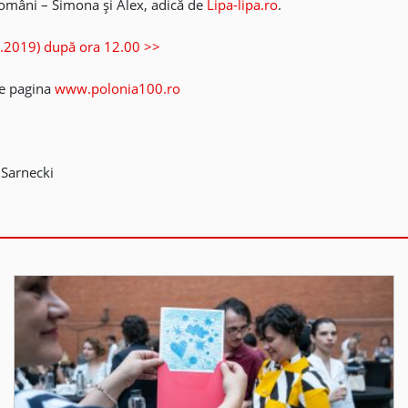
români – Simona și Alex, adică de
Lipa-lipa.ro
.
06.2019) după ora 12.00 >>
pe pagina
www.polonia100.ro
 Sarnecki