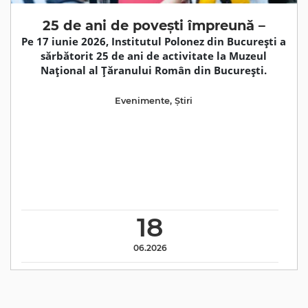
25 de ani de povești împreună –
Pe 17 iunie 2026, Institutul Polonez din București a
sărbătorit 25 de ani de activitate la Muzeul
Național al Țăranului Român din București.
Evenimente
,
Știri
18
06.2026