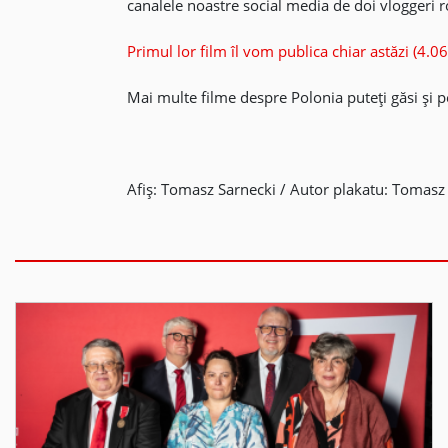
canalele noastre social media de doi vloggeri 
Primul lor film îl vom publica chiar astăzi (4.
Mai multe filme despre Polonia puteți găsi și 
Afiș: Tomasz Sarnecki / Autor plakatu: Tomasz