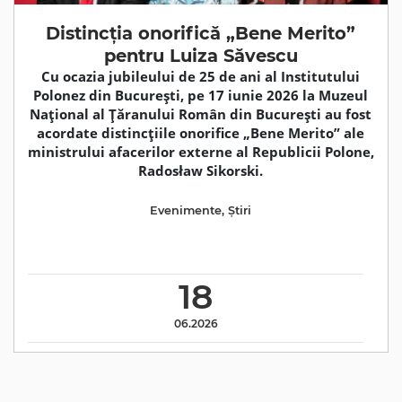
Distincția onorifică „Bene Merito”
pentru Luiza Săvescu
Cu ocazia jubileului de 25 de ani al Institutului
Polonez din București, pe 17 iunie 2026 la Muzeul
Național al Țăranului Român din București au fost
acordate distincțiile onorifice „Bene Merito” ale
ministrului afacerilor externe al Republicii Polone,
Radosław Sikorski.
Evenimente
,
Știri
18
06.2026