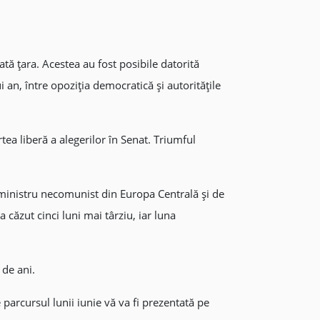
tă țara. Acestea au fost posibile datorită
 an, între opoziția democratică și autoritățile
ea liberă a alegerilor în Senat. Triumful
-ministru necomunist din Europa Centrală și de
căzut cinci luni mai târziu, iar luna
 de ani.
parcursul lunii iunie vă va fi prezentată pe