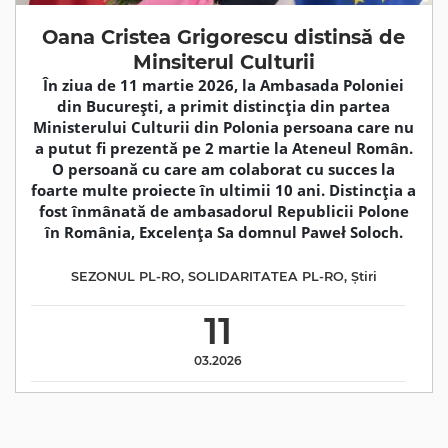
Oana Cristea Grigorescu distinsă de
Minsiterul Culturii
În ziua de 11 martie 2026, la Ambasada Poloniei
din București, a primit distincția din partea
Ministerului Culturii din Polonia persoana care nu
a putut fi prezentă pe 2 martie la Ateneul Român.
O persoană cu care am colaborat cu succes la
foarte multe proiecte în ultimii 10 ani. Distincția a
fost înmânată de ambasadorul Republicii Polone
în România, Excelența Sa domnul Paweł Soloch.
SEZONUL PL-RO
,
SOLIDARITATEA PL-RO
,
Știri
11
03.2026