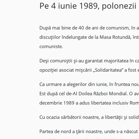
Pe 4 iunie 1989, polonezii 
După mai bine de 40 de ani de comunism, în acea
discuțiilor îndelungate de la Masa Rotundă, înt
comuniste.
Deși comuniștii și-au garantat majoritatea în c
opoziției asociat mișcării „Solidaritatea” a fost
Ca urmare a alegerilor din iunie, în fruntea n
Est după cel de-Al Doilea Război Mondial. O aval
decembrie 1989 a adus libertatea inclusiv Rom
Cu ocazia sărbătorii noastre, a libertății și sol
Partea de nord a țării noastre, unde s-a născut 