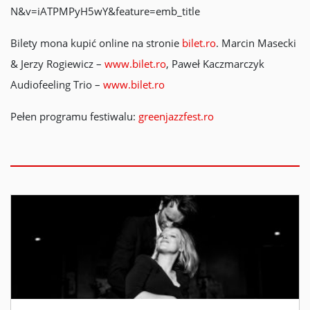
N&v=iATPMPyH5wY&feature=emb_title
Bilety mona kupić online na stronie
bilet.ro
. Marcin Masecki
& Jerzy Rogiewicz –
www.bilet.ro
, Paweł Kaczmarczyk
Audiofeeling Trio –
www.bilet.ro
Pełen programu festiwalu:
greenjazzfest.ro