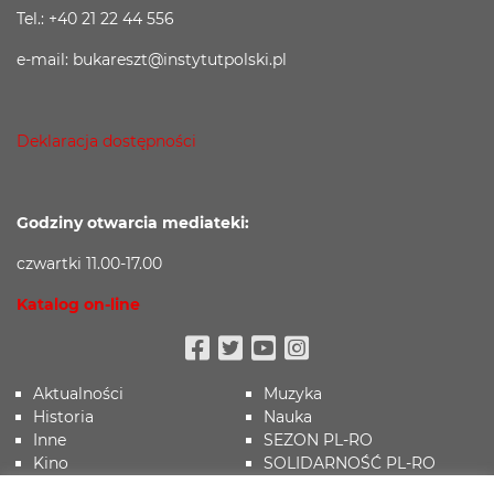
Tel.: +40 21 22 44 556
e-mail: bukareszt@instytutpolski.pl
Deklaracja dostępności
Godziny otwarcia mediateki:
czwartki 11.00-17.00
Katalog on-line
Facebook
Twitter
Youtube
Instagram
Aktualności
Muzyka
Historia
Nauka
Inne
SEZON PL-RO
Kino
SOLIDARNOŚĆ PL-RO
Koronawirus
Sport