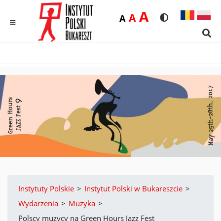
Duża
A
Średnia
A
Domyślna
A
Rozmiar czcionk
Wersja kon
MENU
Sear
Instytuty Polskie
>
Instytut Polski w Bukareszcie
>
Wydarzenia
>
Muzyka
>
Polscy muzycy na Green Hours Jazz Fest