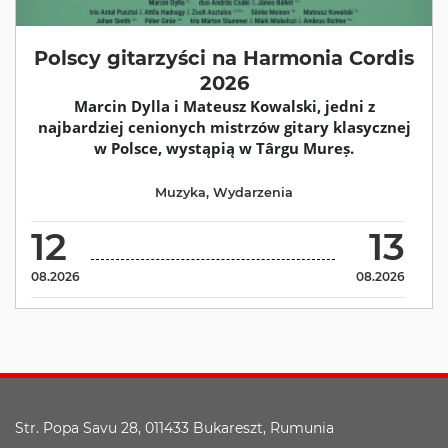
Polscy gitarzyści na Harmonia Cordis
2026
Marcin Dylla i Mateusz Kowalski, jedni z
najbardziej cenionych mistrzów gitary klasycznej
w Polsce, wystąpią w Târgu Mureș.
Muzyka
,
Wydarzenia
12
13
08.2026
08.2026
Str. Popa Savu 28, 011433 Bukareszt, Rumunia