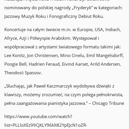
nominowany do polskiej nagrody „Fryderyk” w kategoriach:
Jazzowy Muzyk Roku i Fonograficzny Debiut Roku.
Koncertuje na całym świecie m.in. w Europie, USA, Indiach,
Afryce, Azji i Półwyspie Arabskim. Występował i
współpracował z artystami światowego formatu takimi jak:
Lee Konitz, Jon Christensen, Mino Cinelu, Emil Mangelsdorff,
Poogie Bell, Hadrien Feraud, Eivind Aarset, Arild Andersen,
Theodosii Spassov.
„Słuchając, jak Paweł Kaczmarczyk wydobywa dźwięki z
klawiszy, możemy zrozumieć, na czym polega pełnokrwista,
pełna zaangażowania pianistyka jazzowa.” – Chicago Tribune
https://www.youtube.com/watch?
list=PLLloXEz99CjKLY96klt82YpEJcN1oZR-