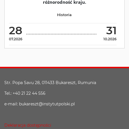
różnorodność kraju.
Historia
28
31
07.2026
10.2026
Str. Popa Savu 28, 011433 Bukareszt, Rumunia
Tel.: +40 21 22 44 556
e-mail: bukareszt@instytutpolski.pl
Deklaracja dostępności