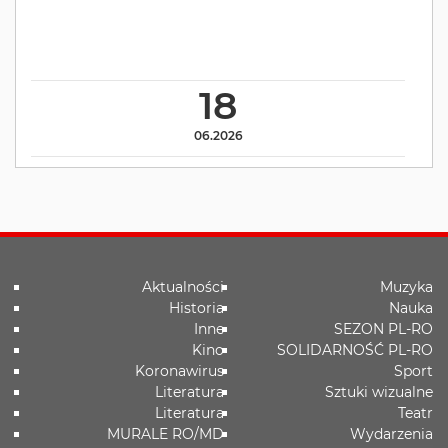
18
06.2026
Aktualności
Muzyka
Historia
Nauka
Inne
SEZON PL-RO
Kino
SOLIDARNOŚĆ PL-RO
Koronawirus
Sport
Literatura
Sztuki wizualne
Literatura
Teatr
MURALE RO/MD
Wydarzenia