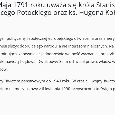
aja 1791 roku uważa się króla Stanis
acego Potockiego oraz ks. Hugona Koł
yśli politycznej i społecznej europejskiego oświecenia oraz amery
 musi służyć dobru całego narodu, a nie interesom nielicznych. N
 dominującą, zapewniając jednocześnie wolność wyznania i praktyk
 wykonawczą i sądową. Dwuizbowy Sejm uchwalał prawa; władza wy
ądów.
 był świętem państwowym do 1940 roku. W czasie II wojny świato
piero na mocy ustawy z 6 kwietnia 1990 przywrócono to święto