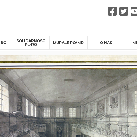
Fac
Tw
SOLIDARNOŚĆ
-RO
MURALE RO/MD
O NAS
M
PL-RO