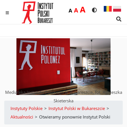
Duża
A
Średnia
A
Domyślna
A
Rozmiar czcionk
Wersja kon
MENU
Sear
Mediateka Instytutu Polskiego w Bukareszcie, fot. Agnieszka
Skieterska
Instytuty Polskie
>
Instytut Polski w Bukareszcie
>
Aktualności
>
Otwieramy ponownie Instytut Polski