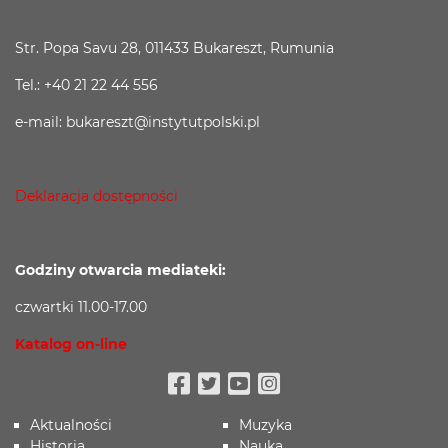
Str. Popa Savu 28, 011433 Bukareszt, Rumunia
Tel.: +40 21 22 44 556
e-mail: bukareszt@instytutpolski.pl
Deklaracja dostępności
Godziny otwarcia mediateki:
czwartki 11.00-17.00
Katalog on-line
Facebook
Twitter
Youtube
Instagram
Aktualności
Muzyka
Historia
Nauka