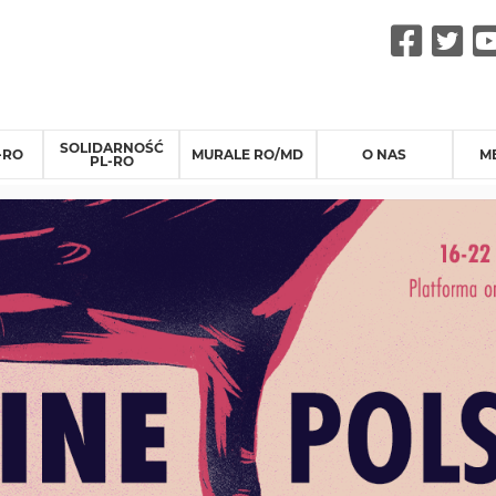
Fac
Tw
SOLIDARNOŚĆ
-RO
MURALE RO/MD
O NAS
M
PL-RO