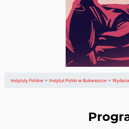
Instytuty Polskie
>
Instytut Polski w Bukareszcie
>
Wydarze
Progr