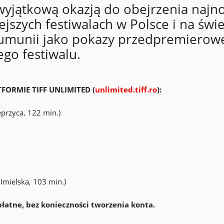
wyjątkową okazją do obejrzenia najn
jszych festiwalach w Polsce i na świ
umunii jako pokazy przedpremierowe
ego festiwalu.
ORMIE TIFF UNLIMITED (
unlimited.tiff.ro
):
przyca, 122 min.)
mielska, 103 min.)
płatne, bez konieczności tworzenia konta.