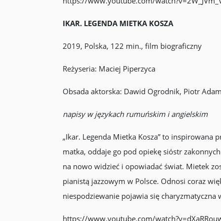
https://www.youtube.com/watch?v=2W_JVm
IKAR. LEGENDA MIETKA KOSZA
2019, Polska, 122 min., film biograficzny
Reżyseria: Maciej Piperzyca
Obsada aktorska: Dawid Ogrodnik, Piotr Adam
napisy w językach rumuńskim i angielskim
„Ikar. Legenda Mietka Kosza” to inspirowana 
matka, oddaje go pod opiekę sióstr zakonnyc
na nowo widzieć i opowiadać świat. Mietek zos
pianistą jazzowym w Polsce. Odnosi coraz więks
niespodziewanie pojawia się charyzmatyczna wo
https://www.youtube.com/watch?v=dXaRRou