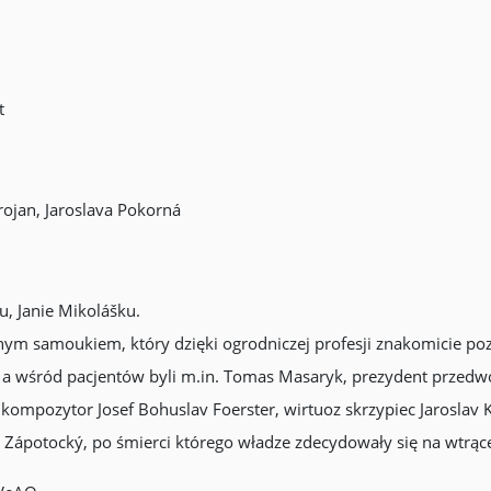
t
Trojan, Jaroslava Pokorná
, Janie Mikolášku.
samoukiem, który dzięki ogrodniczej profesji znakomicie poznał 
, a wśród pacjentów byli m.in. Tomas Masaryk, prezydent przedw
 kompozytor Josef Bohuslav Foerster, wirtuoz skrzypiec Jaroslav 
Zápotocký, po śmierci którego władze zdecydowały się na wtrące