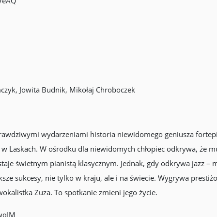
_VeAQ
czyk, Jowita Budnik, Mikołaj Chroboczek
prawdziwymi wydarzeniami historia niewidomego geniusza fortepia
h w Laskach. W ośrodku dla niewidomych chłopiec odkrywa, że m
taje świetnym pianistą klasycznym. Jednak, gdy odkrywa jazz – ma
ze sukcesy, nie tylko w kraju, ale i na świecie. Wygrywa prestiż
kalistka Zuza. To spotkanie zmieni jego życie.
wqIM