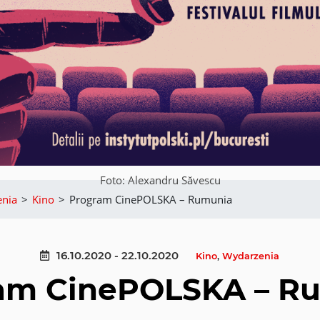
Foto: Alexandru Săvescu
nia
>
Kino
>
Program CinePOLSKA – Rumunia
16.10.2020 - 22.10.2020
Kino
,
Wydarzenia
am CinePOLSKA – R