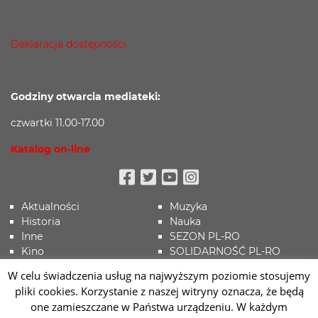
Deklaracja dostępności
Godziny otwarcia mediateki:
czwartki 11.00-17.00
Katalog on-line
Facebook
Twitter
Youtube
Instagram
Aktualności
Muzyka
Historia
Nauka
Inne
SEZON PL-RO
Kino
SOLIDARNOŚĆ PL-RO
Koronawirus
Sport
W celu świadczenia usług na najwyższym poziomie stosujemy
Literatura
Sztuki wizualne
pliki cookies. Korzystanie z naszej witryny oznacza, że będą
Literatura
Teatr
one zamieszczane w Państwa urządzeniu. W każdym
MURALE RO/MD
Wydarzenia