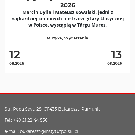
2026
Marcin Dylla i Mateusz Kowalski, jedni z
najbardziej cenionych mistrzów gitary klasycznej
w Polsce, wystąpią w Târgu Mureș.
Muzyka
,
Wydarzenia
12
13
08.2026
08.2026
Str. Popa Savu 28, 011433 Bukareszt, Rumunia
Tel.: +40 21 22 44 556
e-mail: bukareszt@instytutpolski.pl