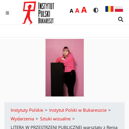
Duża
A
Średnia
A
Domyślna
A
Rozmiar czcionk
Wersja kon
MENU
Sear
Instytuty Polskie
>
Instytut Polski w Bukareszcie
>
Wydarzenia
>
Sztuki wizualne
>
LITERA W PRZESTRZENI PUBLICZNEJ warsztaty z Renią