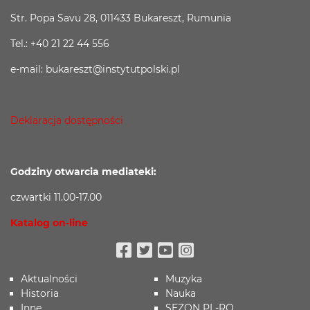
Str. Popa Savu 28, 011433 Bukareszt, Rumunia
Tel.: +40 21 22 44 556
e-mail: bukareszt@instytutpolski.pl
Deklaracja dostępności
Godziny otwarcia mediateki:
czwartki 11.00-17.00
Katalog on-line
Facebook
Twitter
Youtube
Instagram
Aktualności
Muzyka
Historia
Nauka
Inne
SEZON PL-RO