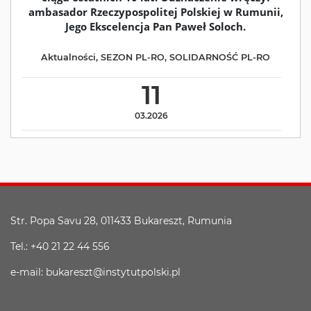
ambasador Rzeczypospolitej Polskiej w Rumunii,
Jego Ekscelencja Pan Paweł Soloch.
Aktualności
,
SEZON PL-RO
,
SOLIDARNOŚĆ PL-RO
11
03.2026
Str. Popa Savu 28, 011433 Bukareszt, Rumunia
Tel.: +40 21 22 44 556
e-mail: bukareszt@instytutpolski.pl