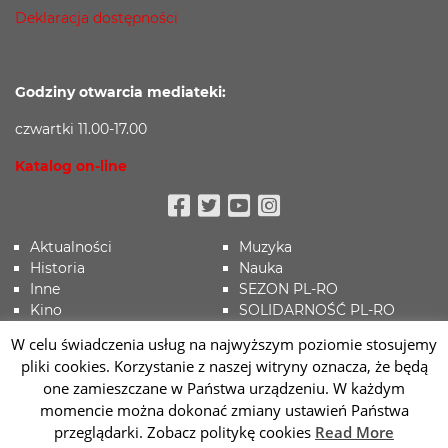
Deklaracja dostępności
Godziny otwarcia mediateki:
czwartki 11.00-17.00
Katalog on-line
Facebook
Twitter
Youtube
Instagram
Aktualności
Muzyka
Historia
Nauka
Inne
SEZON PL-RO
Kino
SOLIDARNOŚĆ PL-RO
Koronawirus
Sport
W celu świadczenia usług na najwyższym poziomie stosujemy
Literatura
Sztuki wizualne
pliki cookies. Korzystanie z naszej witryny oznacza, że będą
Literatura
Teatr
one zamieszczane w Państwa urządzeniu. W każdym
MURALE RO/MD
Wydarzenia
momencie można dokonać zmiany ustawień Państwa
przeglądarki. Zobacz politykę cookies
Read More