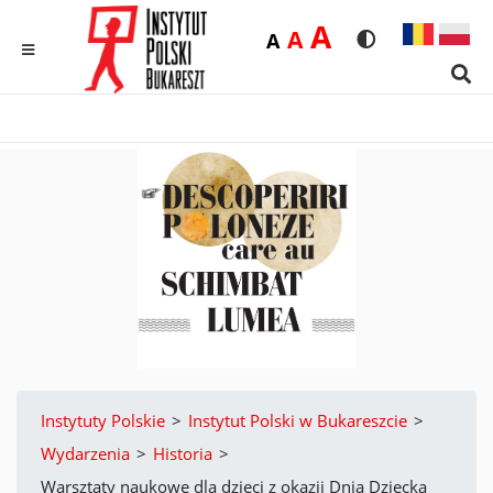
Duża
A
Średnia
A
Domyślna
A
Rozmiar czcionk
Wersja kon
MENU
Sear
Instytuty Polskie
>
Instytut Polski w Bukareszcie
>
Wydarzenia
>
Historia
>
Warsztaty naukowe dla dzieci z okazji Dnia Dziecka