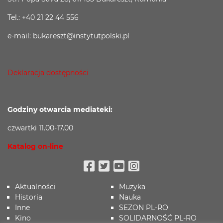
Tel.: +40 21 22 44 556
e-mail: bukareszt@instytutpolski.pl
Deklaracja dostępności
Godziny otwarcia mediateki:
czwartki 11.00-17.00
Katalog on-line
Facebook
Twitter
Youtube
Instagram
Aktualności
Muzyka
Historia
Nauka
Inne
SEZON PL-RO
Kino
SOLIDARNOŚĆ PL-RO