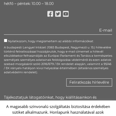
hétfő – péntek: 10.00 – 18.00
Facebook
Twitter
Youtube
Nyilatkozom, hogy megismertem az alábbi információkat:
A budapesti Lengyel Intézet (1065 Budapest, Nagymező u. 15.) hírlevelére
történő feliratkozással hozzájárulok, hogy e-mail címemet a hírlevél
elküldésekor felhasználják az Európai Parlament és Tanács a természetes
személyek személyes adatainak feldolgozása védelméről és ezen adatok
szabad mozgásáról szóló 2016/679 / EK rendelet alapján, valamint a 95/46
/ EK irányelv hatályon kívül helyezése értelmében (általános személyes
adatvédelmi rendelet).
Feliratkozás hírlevélre
Tájékoztatjuk látogatóinkat, hogy kiállításainkon és
rendezvényeinken kép- és hangfelvétel készülhet, ezeket a
A magasabb színvonalú szolgáltatás biztosítása érdekében
Lengyel Intézet saját felületein, illetőleg promóciós
sütiket alkalmazunk. Honlapunk használatával azok
anyagaiban felhasználhatja.