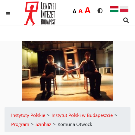
Duża
A
Średnia
A
Domyślna
A
Rozmiar czcionk
Wersja kon
MENU
Sear
Instytuty Polskie
>
Instytut Polski w Budapeszcie
>
Program
>
Színház
>
Komuna Otwock