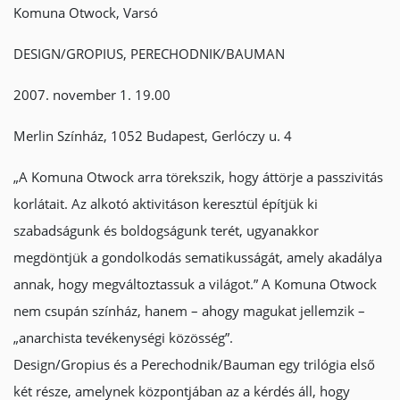
Komuna Otwock, Varsó
DESIGN/GROPIUS, PERECHODNIK/BAUMAN
2007. november 1. 19.00
Merlin Színház, 1052 Budapest, Gerlóczy u. 4
„A Komuna Otwock arra törekszik, hogy áttörje a passzivitás
korlátait. Az alkotó aktivitáson keresztül építjük ki
szabadságunk és boldogságunk terét, ugyanakkor
megdöntjük a gondolkodás sematikusságát, amely akadálya
annak, hogy megváltoztassuk a világot.” A Komuna Otwock
nem csupán színház, hanem – ahogy magukat jellemzik –
„anarchista tevékenységi közösség”.
Design/Gropius és a Perechodnik/Bauman egy trilógia első
két része, amelynek központjában az a kérdés áll, hogy