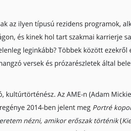
ak az ilyen típusú rezidens programok, alk
on, és kinek hol tart szakmai karrierje sa
jelenleg leginkább? Többek között ezekről
lhangzó versek és prózarészletek által be
ró, kultúrtörténész. Az AME-n (Adam Mick
ő regénye 2014-ben jelent meg
Portré kopo
eretem nézni, amikor erőszak történik
(
Ki