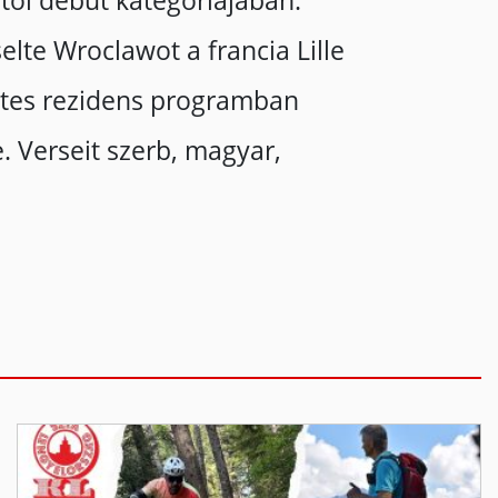
ltői debüt kategóriájában.
lte Wroclawot a francia Lille
etes rezidens programban
. Verseit szerb, magyar,