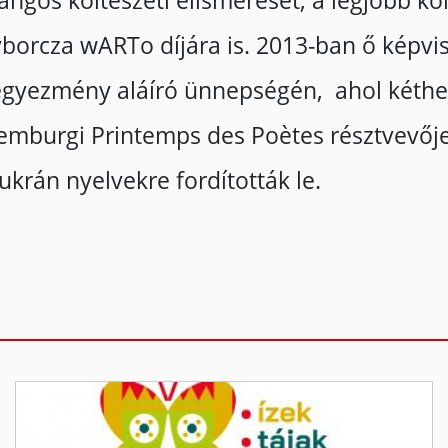
rangos költészeti elismerését, a legjobb kö
borcza wARTo díjára is. 2013-ban ő képvise
i egyezmény aláíró ünnepségén, ahol kéth
xemburgi Printemps des Poètes résztvevője
ukrán nyelvekre fordították le.