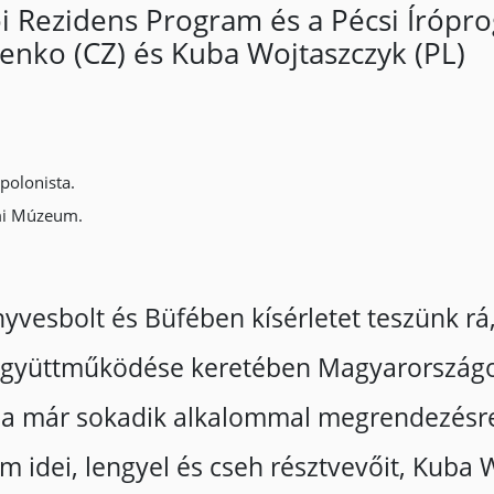
i Rezidens Program és a Pécsi Írópro
šenko (CZ) és Kuba Wojtaszczyk (PL)
 polonista.
lmi Múzeum.
vesbolt és Büfében kísérletet teszünk rá
gyüttműködése keretében Magyarországon
t a már sokadik alkalommal megrendezésr
am idei, lengyel és cseh résztvevőit, Kuba