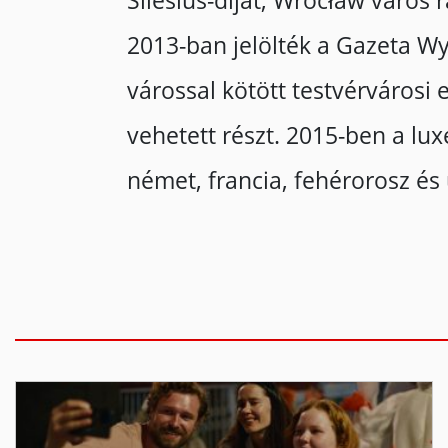
Silesius-díjat, Wrocław város 
2013-ban jelölték a Gazeta Wy
várossal kötött testvérváros
vehetett részt. 2015-ben a lu
német, francia, fehérorosz és 