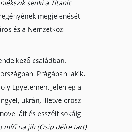
lékszik senki a Titanic
regényének megjelenését
város és a Nemzetközi
rendelkező családban,
országban, Prágában lakik.
oly Egyetemen. Jelenleg a
ngyel, ukrán, illetve orosz
ovelláit és esszéit sokáig
 míří na jih (Osip délre tart)