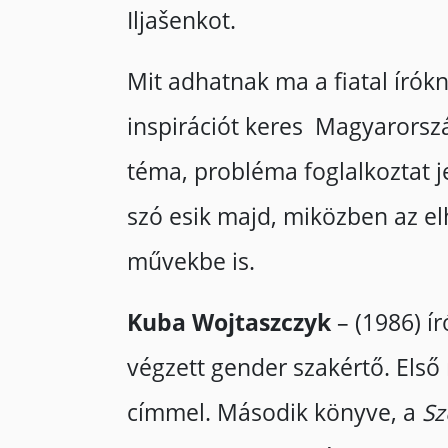
Iljašenkot.
Mit adhatnak ma a fiatal írókn
inspirációt keres Magyarország
téma, probléma foglalkoztat 
szó esik majd, miközben az e
művekbe is.
Kuba Wojtaszczyk
– (1986) í
végzett gender szakértő. Els
címmel. Második könyve, a
Sz