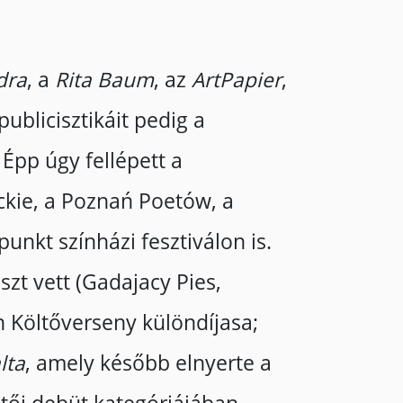
dra
, a
Rita Baum
, az
ArtPapier
,
ublicisztikáit pedig a
 Épp úgy fellépett a
yckie, a Poznań Poetów, a
unkt színházi fesztiválon is.
zt vett (Gadajacy Pies,
n Költőverseny különdíjasa;
lta
, amely később elnyerte a