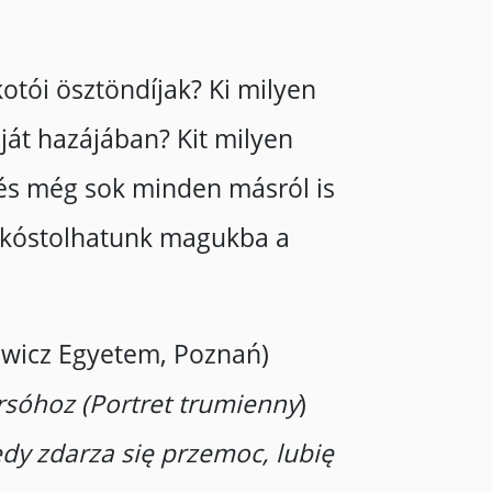
otói ösztöndíjak? Ki milyen
ját hazájában? Kit milyen
 és még sok minden másról is
lekóstolhatunk magukba a
iewicz Egyetem, Poznań)
rsóhoz (Portret trumienny
)
edy zdarza się przemoc, lubię