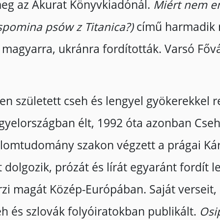
 meg az Akurat Könyvkiadónál.
Miért nem em
spomina psów z Titanica?)
című harmadik 
 magyarra, ukránra fordították. Varsó Fő
en született cseh és lengyel gyökerekkel 
ngyelországban élt, 1992 óta azonban Cseh
alomtudomány szakon végzett a prágai Kár
dolgozik, prózát és lírát egyaránt fordít le
zi magát Közép-Európában. Saját verseit, n
eh és szlovák folyóiratokban publikált.
Osip