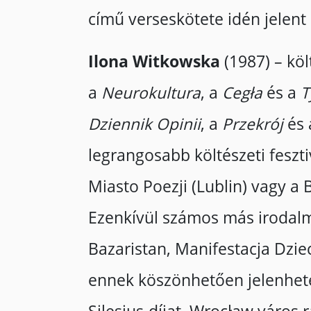
című verseskötete idén jelent
Ilona Witkowska
(1987) – köl
a
Neurokultura
, a
Cegła
és a
T
Dziennik Opinii
, a
Przekrój
és 
legrangosabb költészeti feszt
Miasto Poezji (Lublin) vagy a
Ezenkívül számos más irodalmi
Bazaristan, Manifestacja Dziec
ennek köszönhetően jelenhete