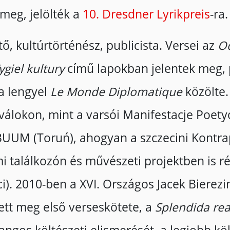
 meg, jelölték a
10. Dresdner Lyrikpreis
-ra.
tő, kultúrtörténész, publicista. Versei az
O
ygiel kultury
című lapokban jelentek meg, p
a lengyel
Le Monde Diplomatique
közölte.
iválokon, mint a varsói Manifestacje Poet
 BUUM (Toruń), ahogyan a szczecini Kontrap
 találkozón és művészeti projektben is rés
i). 2010-ben a XVI. Országos Jacek Bierezi
tt meg első verseskötete, a
Splendida rea