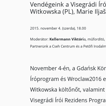
Vendégeink a Visegrádi Író
Witkowska (PL), Marie Ilja
2015. november 4. (szerda), 18.00
Moderátor:
Kellermann Viktóri
a, műfordító,
Partnerünk a Cseh Centrum és a Petőfi Iroda
November 4-én, a Gdańsk Köny
Íróprogram és Wroclaw2016 e
Witkowska költőnőt, valamin
Visegrádi Írói Rezidens Progr