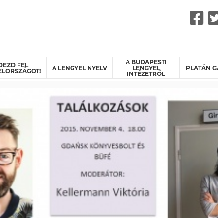
F
A BUDAPESTI
DEZD FEL
A LENGYEL NYELV
LENGYEL
PLATÁN G
ELORSZÁGOT!
INTÉZETRŐL