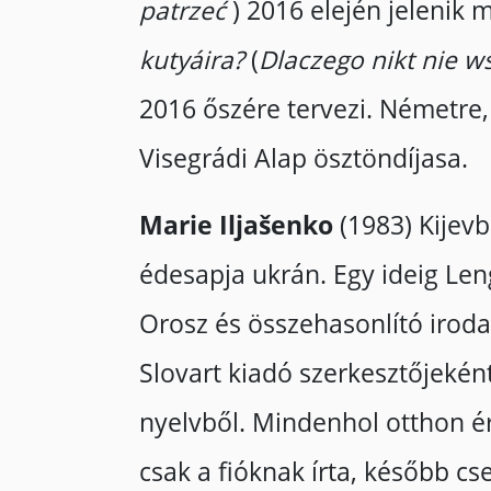
patrzeć
) 2016 elején jelenik
kutyáira?
(
Dlaczego nikt nie w
2016 őszére tervezi. Németre,
Visegrádi Alap ösztöndíjasa.
Marie Iljašenko
(1983) Kijevb
édesapja ukrán. Egy ideig Le
Orosz és összehasonlító irod
Slovart kiadó szerkesztőjeként 
nyelvből. Mindenhol otthon ér
csak a fióknak írta, később cs