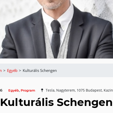
m
>
Egyéb
>
Kulturális Schengen
16
Tesla, Nagyterem, 1075 Budapest, Kazin
Egyéb
,
Program
Kulturális Schengen