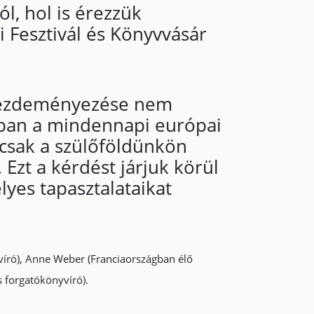
ól, hol is érezzük
 Fesztivál és Könyvvásár
s kezdeményezése nem
ában a mindennapi európai
 csak a szülőföldünkön
zt a kérdést járjuk körül
yes tapasztalataikat
víró), Anne Weber (Franciaországban élő
 forgatókönyvíró).