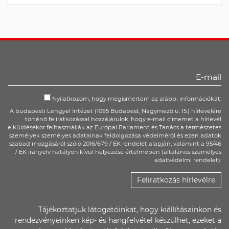
Nyilatkozom, hogy megismertem az alábbi információkat:
A budapesti Lengyel Intézet (1065 Budapest, Nagymező u. 15.) hírlevelére
történő feliratkozással hozzájárulok, hogy e-mail címemet a hírlevél
elküldésekor felhasználják az Európai Parlament és Tanács a természetes
személyek személyes adatainak feldolgozása védelméről és ezen adatok
szabad mozgásáról szóló 2016/679 / EK rendelet alapján, valamint a 95/46
/ EK irányelv hatályon kívül helyezése értelmében (általános személyes
adatvédelmi rendelet).
Feliratkozás hírlevélre
Tájékoztatjuk látogatóinkat, hogy kiállításainkon és
rendezvényeinken kép- és hangfelvétel készülhet, ezeket a