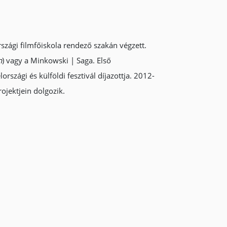
zági filmfőiskola rendező szakán végzett.
n
) vagy a Minkowski | Saga. Első
rszági és külföldi fesztivál díjazottja. 2012-
ojektjein dolgozik.