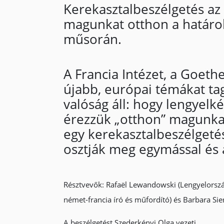
Kerekasztalbeszélgetés az i
magunkat otthon a határok
műsorán.
A Francia Intézet, a Goet
újabb, európai témákat ta
valóság
áll: hogy lengyel
érezzük „otthon” magunkat
egy kerekasztalbeszélgeté
osztják meg egymással és 
Résztvevők: Rafaël Lewandowski (Lengyelorszá
német-francia író és műfordító) és Barbara Si
A beszélgetést Szederkényi Olga vezeti.