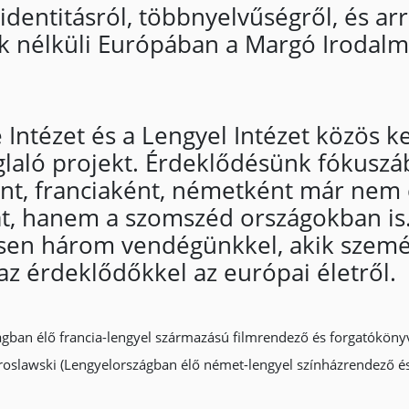
dentitásról, többnyelvűségről, és arr
 nélküli Európában a Margó Irodalmi
he Intézet és a Lengyel Intézet közö
glaló projekt. Érdeklődésünk fókusz
ként, franciaként, németként már nem
, hanem a szomszéd országokban is. E
sen három vendégünkkel, akik személ
az érdeklődőkkel az európai életről.
gban élő francia-lengyel származású filmrendező és forgatóköny
eroslawski (Lengyelországban élő német-lengyel színházrendező és