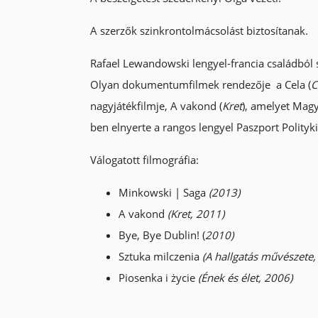
A szerzők szinkrontolmácsolást biztosítanak.
Rafael Lewandowski lengyel-francia családból 
Olyan dokumentumfilmek rendezője a Cela (
C
nagyjátékfilmje, A vakond (
Kret
), amelyet Magy
ben elnyerte a rangos lengyel Paszport Polityki
Válogatott filmográfia:
Minkowski | Saga
(
2013)
A vakond
(Kret, 2011)
Bye, Bye Dublin! (
2010)
Sztuka milczenia
(A hallgatás művészete,
Piosenka i życie
(Ének és élet, 2006)