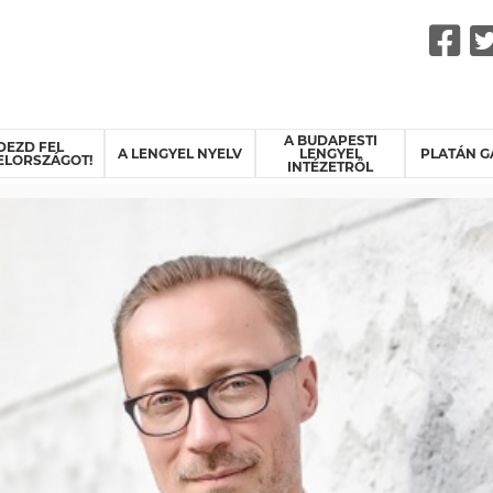
F
A BUDAPESTI
DEZD FEL
A LENGYEL NYELV
LENGYEL
PLATÁN G
ELORSZÁGOT!
INTÉZETRŐL