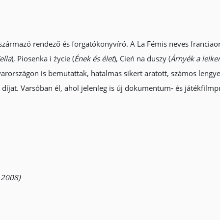
származó rendező és forgatókönyvíró. A La Fémis neves franciaors
ella
), Piosenka i życie (
Ének és élet
), Cień na duszy (
Árnyék a lelke
arországon is bemutattak, hatalmas sikert aratott, számos lengyelo
 díjat. Varsóban él, ahol jelenleg is új dokumentum- és játékfilmpr
 2008)