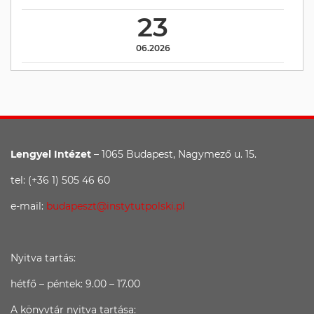
23
06.2026
Lengyel Intézet
– 1065 Budapest, Nagymező u. 15.
tel: (+36 1) 505 46 60
e-mail:
budapeszt@instytutpolski.pl
Nyitva tartás:
hétfő – péntek: 9.00 – 17.00
A könyvtár nyitva tartása: