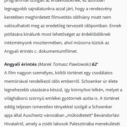
programmal szolgált az érdeklődőknek, ez azonban
legnagyobb sajnálatunkra azzal járt, hogy a rendezvény
keretében meghirdetett filmvetítés időhiány miatt nem
valósulhatott meg az eredetileg tervezett időpontban. Ennek
pótlására kínálunk most lehetőséget az érdeklődőknek
intézményünk mozitermében, ahol műsorra tűztük az
Angyali érintés c. dokumentumfilmet.
Angyali érintés
(Marek Tomasz Pawlowski)
62’
A film nagyon személyes, költői történet egy csodálatos
memóriával rendelkező idős emberről. Schoenker úr élete
legnehezebb utazására készül, így könnyítve lelkén, melyet a
világháború szörnyű emlékei gyötörnek azóta is. A történet
eddig teljesen ismeretlen tényekkel szolgál a Schoenker
apja által Auschwitz városában „működtetett” Bevándorlási
Hivatalról, amely a zsidó lakosok Palesztinába menekülését