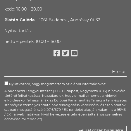
kedd: 16.00 – 20.00
Platán Galéria
– 1061 Budapest, Andrássy út 32.
Nyitva tartás:
hétfő – péntek: 10.00 – 18.00
Facebook
Twitter
Youtube
Nyilatkozom, hogy megismertem az alábbi információkat:
A budapesti Lengyel Intézet (1065 Budapest, Nagymező u. 15.) hírlevelére
történő feliratkozással hozzájárulok, hogy e-mail címemet a hírlevél
elküldésekor felhasználják az Európai Parlament és Tanács a természetes
személyek személyes adatainak feldolgozása védelméről és ezen adatok
szabad mozgásáról szóló 2016/679 / EK rendelet alapján, valamint a 95/46
/ EK irányelv hatályon kívül helyezése értelmében (általános személyes
adatvédelmi rendelet).
Feliratkozás hírlevélre