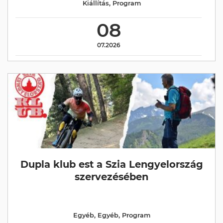
Kiállítás
,
Program
08
07.2026
Dupla klub est a Szia Lengyelország
szervezésében
Egyéb
,
Egyéb
,
Program