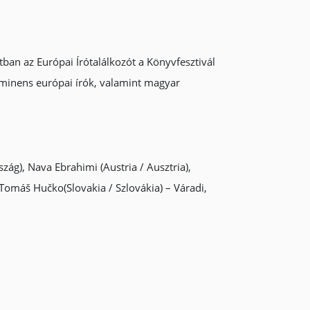
ban az Európai Írótalálkozót a Könyvfesztivál
rominens európai írók, valamint magyar
zág), Nava Ebrahimi (Austria / Ausztria),
Tomáš Hučko(Slovakia / Szlovákia) – Váradi,