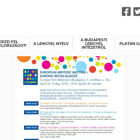
F
A BUDAPESTI
DEZD FEL
A LENGYEL NYELV
LENGYEL
PLATÁN G
ELORSZÁGOT!
INTÉZETRŐL