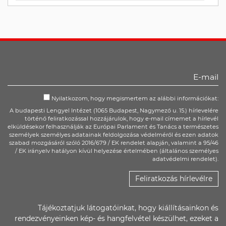
Nyilatkozom, hogy megismertem az alábbi információkat:
A budapesti Lengyel Intézet (1065 Budapest, Nagymező u. 15.) hírlevelére
történő feliratkozással hozzájárulok, hogy e-mail címemet a hírlevél
elküldésekor felhasználják az Európai Parlament és Tanács a természetes
személyek személyes adatainak feldolgozása védelméről és ezen adatok
szabad mozgásáról szóló 2016/679 / EK rendelet alapján, valamint a 95/46
/ EK irányelv hatályon kívül helyezése értelmében (általános személyes
adatvédelmi rendelet).
Feliratkozás hírlevélre
Tájékoztatjuk látogatóinkat, hogy kiállításainkon és
rendezvényeinken kép- és hangfelvétel készülhet, ezeket a