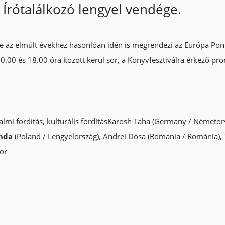
Írótalálkozó lengyel vendége.
e az elmúlt évekhez hasonlóan idén is megrendezi az Európa Pont
10.00 és 18.00 óra között kerül sor, a Könyvfesztiválra érkező p
odalmi fordítás, kulturális fordításKarosh Taha (Germany / Németors
nda
(Poland / Lengyelország), Andrei Dósa (Romania / Románia), 
bor