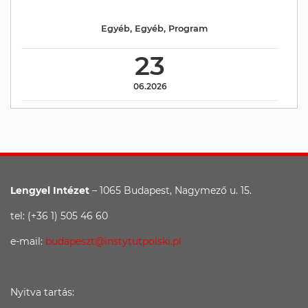
Egyéb
,
Egyéb
,
Program
23
06.2026
Lengyel Intézet
– 1065 Budapest, Nagymező u. 15.
tel: (+36 1) 505 46 60
e-mail:
budapeszt@instytutpolski.pl
Nyitva tartás: