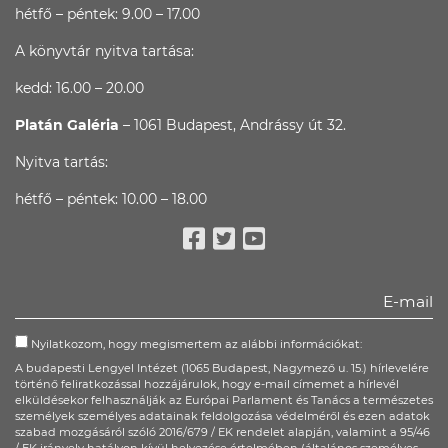
hétfő – péntek: 9.00 – 17.00
A könyvtár nyitva tartása:
kedd: 16.00 – 20.00
Platán Galéria
– 1061 Budapest, Andrássy út 32.
Nyitva tartás:
hétfő – péntek: 10.00 – 18.00
Facebook
Twitter
Youtube
Nyilatkozom, hogy megismertem az alábbi információkat:
A budapesti Lengyel Intézet (1065 Budapest, Nagymező u. 15.) hírlevelére
történő feliratkozással hozzájárulok, hogy e-mail címemet a hírlevél
elküldésekor felhasználják az Európai Parlament és Tanács a természetes
személyek személyes adatainak feldolgozása védelméről és ezen adatok
szabad mozgásáról szóló 2016/679 / EK rendelet alapján, valamint a 95/46