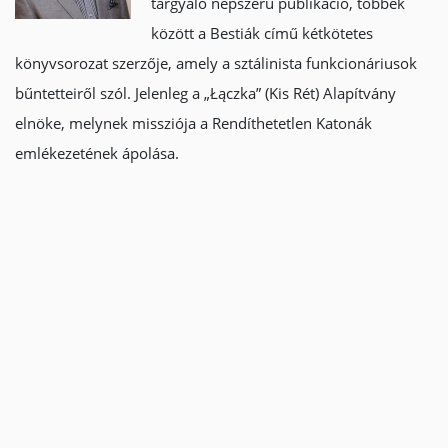
tárgyaló népszerű publikáció, többek
között a Bestiák című kétkötetes
könyvsorozat szerzője, amely a sztálinista funkcionáriusok
bűntetteiről szól. Jelenleg a „Łączka” (Kis Rét) Alapítvány
elnöke, melynek missziója a Rendíthetetlen Katonák
emlékezetének ápolása.