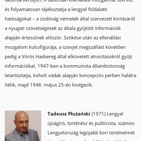
és folyamatosan tájékoztatja a lengyel földalatti
hatóságokat – a zsidóság németek által szervezett kiirtásáról
a nyugati szövetségesek az általa gyűjtött információk
alapján értesülnek először. Szökése után az ellenállási
mozgalom kulcsfigurája, a szovjet megszállást követően
pedig a Vörös Hadsereg által elkövetett atrocitásokról gyűjt
információkat. 1947-ben a kommunista állambiztonság
letartóztatja, koholt vádak alapján koncepciós perben halálra
ítélik, majd 1948. május 25-én kivégezik.
Tadeusz Płużański
(1971) Lengyel
újságíró, történész és publicista, számos
Lengyelország legújabb kori történelmét