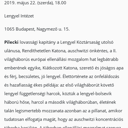
2019. május 22. (szerda), 18.00
Lengyel Intézet
1065 Budapest, Nagymező u. 15.
Pilecki
lovassági kapitány a Lengyel Köztársaság utolsó
ulánusa, Rendíthetetlen Katona, auschwitzi önkéntes, a II.
világháborús európai ellenállási mozgalom hat legbátrabb
emberének egyike, Kiátkozott Katona, szerető és jóságos apa
és férj, becsületes, jó lengyel. Élettörténete az önfeláldozás
és hazafiasság ékes példája: az első világháborút követő
lengyel függetlenségi harcok, köztük a lengyel-bolsevik
háború hőse, harcol a második világháborúban, életének
talán legismertebb mozzanata azonban az a pillanat, amikor
tudatosan elfogatja magát, hogy az auschwitzi koncentrációs
táborba kerüljön. A táborban ellenállási mozgalmat szervez